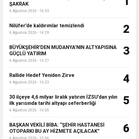
1
ŞAKRAK
6 Ağustos 2026 - 16:33
Nilüfer’de kaldırımlar temizlendi
2
6 Ağustos 2026 - 16:29
BÜYÜKŞEHİR’DEN MUDANYA’NIN ALTYAPISINA
3
GÜÇLÜ YATIRIM
6 Ağustos 2026 - 16:27
Rallide Hedef Yeniden Zirve
4
6 Ağustos 2026 - 16:23
30 ilçeye 4,6 milyar liralık yatırım İZSU’dan yılın
5
ilk yarısında tarihi altyapı seferberliği
6 Ağustos 2026 - 16:05
BAŞKAN VEKİLİ BİBA: “ŞEHİR HASTANESİ
6
OTOPARKI BU AY HİZMETE AÇILACAK”
6 Ağustos 2026 - 15:56