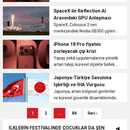
sürüm bazı eski Apple Watch
modelleri için desteğin sonlanması
SpaceX ile Reflection AI
anlamına geliyor. Yeni yazılım, belirli
Arasındaki GPU Anlaşması
cihazların yüksek performa...
SpaceX, Colossus 2 veri
merkezindeki Nvidia GB300 çiplerini
kullanması için Reflection AI ile
kapsamlı bir iş birliği anlaşması
iPhone 18 Pro fiyatını
imzaladı. Anlaşmaya göre
zorlayacak çip krizi
Reflection AI, 1 Temmuz 2026’dan
Yapay zekâ uygulamalarına yönelik
itibaren...
artan talep, küresel ölçekte bellek
çipi arzını daraltıyor ve elektronik
ürünlerin maliyetlerini yukarı çekiyor.
Japonya-Türkiye Savunma
Bu kısıtlama, özellikle akıllı telefon
İşbirliği ve İHA Vurgusu
üretiminde par...
Japonya, artan bölgesel gerilimler
ve küresel güvenlik dinamiklerindeki
değişimler ışığında savunma
politikalarını yeniden şekillendiriyor.
1
2
…
84
İleri ›
Bu bağlamda Türkiye’nin özellikle
insansız hava araçlarındak...
İLKLERİN FESTİVALİNDE ÇOCUKLAR DA ŞEN