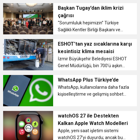
hayvan sağlığını artırmak amacıyla
yıkama ve ilaçlama hizmetini
Başkan Tugay’dan iklim krizi
üreticilerin ayağına götürüyor.
çağrısı
Teknolojik makine sayesinde
“Sorumluluk hepimizin” Türkiye
geleneksel...
Sağlıklı Kentler Birliği Başkanı ve
İzmir Büyükşehir Belediye Başkanı
Dr. Cemil Tugay, COP İnegöl İklim
ESHOT’tan yaz sıcaklarına karşı
Değişikliği Yerel Taraflar
kesintisiz klima mesaisi
Konferansı’nda iklim krizine kar...
İzmir Büyükşehir Belediyesi ESHOT
Genel Müdürlüğü, bin 700’ü aşkın
otobüsünde klima bakım ve
kontrollerini sürdürüyor. Düzenli
WhatsApp Plus Türkiye’de
bakımlarla araçların soğutma
WhatsApp, kullanıcılarına daha fazla
sistemleri güçlendirilirken, her gün
kişiselleştirme ve gelişmiş sohbet
yüz bin...
yönetimi sunan yeni “Plus”
aboneliğini Türkiye’ye getirdi.
Uygulama, normal sürümden farklı
watchOS 27 ile Destekten
deneyim vadederek ...
Kalkan Apple Watch Modelleri
Apple, yeni saat işletim sistemi
watchOS 27’yi duyurdu; ancak bu