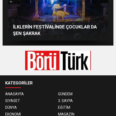
BÜYÜKŞEHİR’DEN MUDANYA’NIN
MAHMUT YAYLA ile ANA HABER BÜLTENİ
İLKLERİN FESTİVALİNDE ÇOCUKLAR DA
ALTYAPISINA GÜÇLÜ YATIRIM
| 6 AĞUSTOS’26
Nilüfer’de kaldırımlar temizlendi
ŞEN ŞAKRAK
KATEGORİLER
ANASAYFA
GÜNDEM
SİYASET
3. SAYFA
DÜNYA
EĞİTİM
EKONOMİ
MAGAZİN