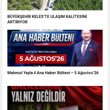
BÜYÜKŞEHİR KELES’TE ULAŞIM KALİTESİNİ
ARTIRIYOR
Mahmut Yayla il Ana Haber Bülteni – 5 Ağustos’26