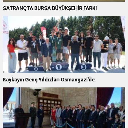
SATRANÇTA BURSA BÜYÜKŞEHİR FARKI
Kaykayın Genç Yıldızları Osmangazi’de