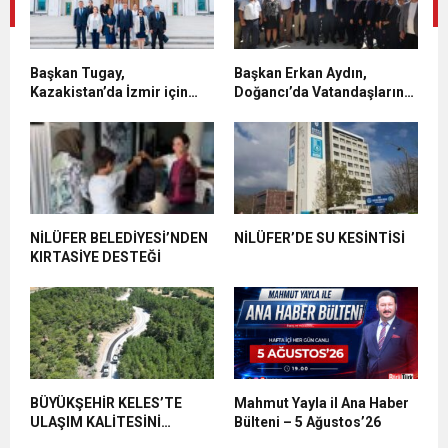
Başkan Tugay,
Başkan Erkan Aydın,
Kazakistan’da İzmir için
Doğancı’da Vatandaşların
yeni iş birliklerinin kapısını
Taleplerini Yerinde Dinledi
araladı
NİLÜFER BELEDİYESİ’NDEN
NİLÜFER’DE SU KESİNTİSİ
KIRTASİYE DESTEĞİ
BÜYÜKŞEHİR KELES’TE
Mahmut Yayla il Ana Haber
ULAŞIM KALİTESİNİ
Bülteni – 5 Ağustos’26
ARTIRIYOR