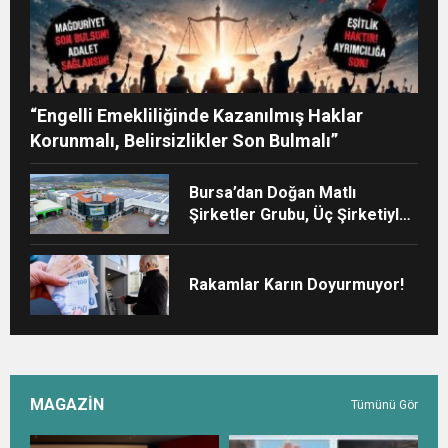
“Engelli Emekliliğinde Kazanılmış Haklar
Korunmalı, Belirsizlikler Son Bulmalı”
Bursa’dan Doğan Matlı
Şirketler Grubu, Üç Şirketiyle
Türkiye’nin Sanayi Devleri
Arasında Yerini Aldı
Rakamlar Karın Doyurmuyor!
MAGAZİN
Tümünü Gör