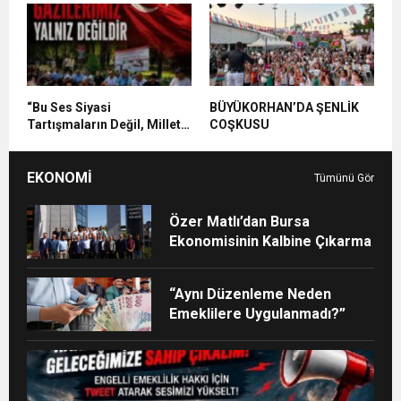
“Bu Ses Siyasi
BÜYÜKORHAN’DA ŞENLİK
Tartışmaların Değil, Millet
COŞKUSU
Vicdanının Konusudur”
EKONOMİ
Tümünü Gör
Özer Matlı’dan Bursa
Ekonomisinin Kalbine Çıkarma
“Aynı Düzenleme Neden
Emeklilere Uygulanmadı?”