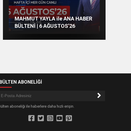
Hayal Kurmaktan
İLKLERİN FESTİVALİNDE
MAHMUT YAYLA ile ANA HABER
Nilüfer’de kaldırımlar temizlendi
Vazgeçmeyenlere
ÇOCUKLAR DA ŞEN ŞAKRAK
BÜLTENİ | 6 AĞUSTOS’26
-BÜLTEN ABONELİĞİ
ülten aboneliği ile haberlere daha hızlı erişin.