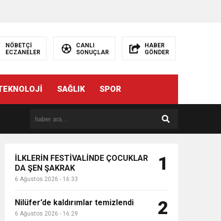
NÖBETÇİ
CANLI
HABER
ECZANELER
SONUÇLAR
GÖNDER
TEKNOLOJİ
SAĞLIK
SPOR
İLKLERİN FESTİVALİNDE ÇOCUKLAR
1
DA ŞEN ŞAKRAK
6 Ağustos 2026 - 16:33
Nilüfer’de kaldırımlar temizlendi
2
6 Ağustos 2026 - 16:29