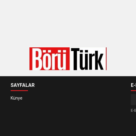
SAYFALAR
E
Künye
E-B