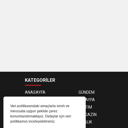
KATEGORİLER
ANASAYFA
GÜNDEM
SİYASET
3. SAYFA
Veri politikasındaki amaçlarla sınırlı ve
DÜNYA
EĞİTİM
mevzuata uygun şekilde çerez
EKONOMİ
MAGAZİN
konumlandırmaktayız. Detaylar için veri
politikamızı inceleyebilirsiniz.
TEKNOLOJİ
SAĞLIK