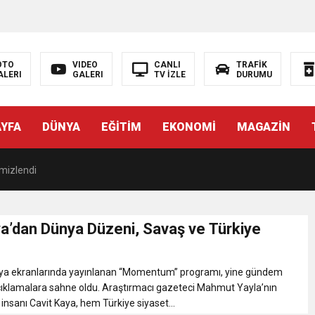
OTO
VIDEO
CANLI
TRAFİK
ALERI
GALERI
TV İZLE
DURUMU
KŞEHİR FARKI
AYFA
DÜNYA
EĞİTİM
EKONOMİ
MAGAZİN
DE ÇOCUKLAR DA ŞEN ŞAKRAK
emizlendi
NYA’NIN ALTYAPISINA GÜÇLÜ YATIRIM
ya’dan Dünya Düzeni, Savaş ve Türkiye
Zirve
a ekranlarında yayınlanan “Momentum” programı, yine gündem
çıklamalara sahne oldu. Araştırmacı gazeteci Mahmut Yayla’nın
ık yatırım İZSU’dan yılın ilk yarısında tarihi altyapı seferberliği
 insanı Cavit Kaya, hem Türkiye siyaset...