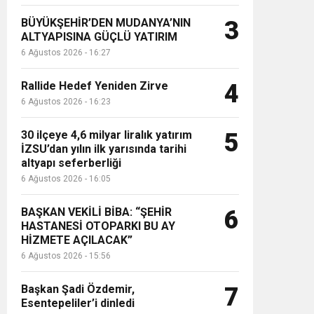
BÜYÜKŞEHİR’DEN MUDANYA’NIN
3
ALTYAPISINA GÜÇLÜ YATIRIM
6 Ağustos 2026 - 16:27
Rallide Hedef Yeniden Zirve
4
6 Ağustos 2026 - 16:23
or
30 ilçeye 4,6 milyar liralık yatırım
5
İZSU’dan yılın ilk yarısında tarihi
altyapı seferberliği
6 Ağustos 2026 - 16:05
BAŞKAN VEKİLİ BİBA: “ŞEHİR
6
HASTANESİ OTOPARKI BU AY
HİZMETE AÇILACAK”
6 Ağustos 2026 - 15:56
Başkan Şadi Özdemir,
7
Esentepeliler’i dinledi