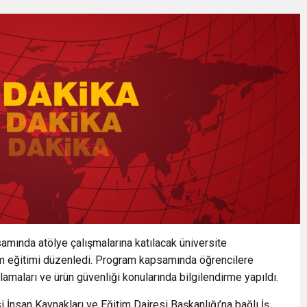
zını kortlarda şampiyonluğa hazırlıyor
ÖL’E ULAŞIM HAMLESİ
Kırmızı Altın” mesaisi
BİBA: “BURSA’NIN GELECEĞİNİ BÜTÜNCÜL BİR ANLAYIŞLA PLANLIYORU
ERE HAZIR İKİ YENİ MOBİL ARAÇ
UŞMA: BAKAN MEHMET ŞİMŞEK’TEN MEMLEKETİNE YAKIN İLGİ
ında atölye çalışmalarına katılacak üniversite
dım eğitimi düzenledi. Program kapsamında öğrencilere
lamaları ve ürün güvenliği konularında bilgilendirme yapıldı.
 İnsan Kaynakları ve Eğitim Dairesi Başkanlığı’na bağlı İş