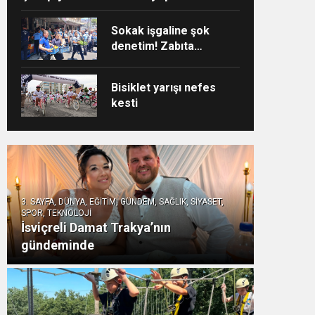
Sokak işgaline şok
denetim! Zabıta
affetmedi
Bisiklet yarışı nefes
kesti
3. SAYFA, DÜNYA, EĞİTİM, GÜNDEM, SAĞLIK, SİYASET,
SPOR, TEKNOLOJİ
İsviçreli Damat Trakya’nın
gündeminde