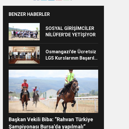
BENZER HABERLER
SOSYAL GİRİŞİMCİLER
NİLÜFER’DE YETİŞİYOR
Osmangazi’de Ücretsiz
LGS Kurslarının Başarılı
Z”
Öğrencileri Başkan
Aydın’la Buluştu
Başkan Vekili Biba: “Rahvan Türkiye
Şampiyonası Bursa’da yapılmalı”