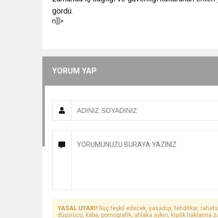
gördü.
n]]>
YORUM YAP
YASAL UYARI!
Suç teşkil edecek, yasadışı, tehditkar, rahats
düşürücü, kaba, pornografik, ahlaka aykırı, kişilik haklarına z