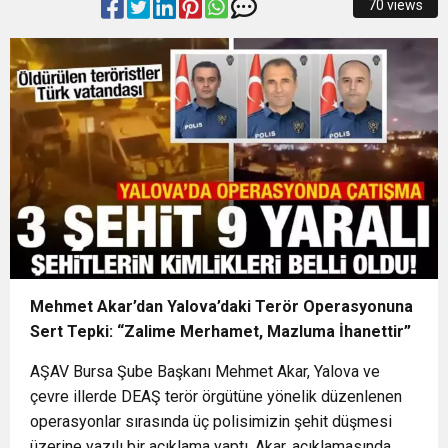
70 views
14:32
BÜYÜKŞEHİR’DEN İNEGÖL’E ULAŞIM HAMLESİ
şampiyonluğa hazırlıyor
14:28
Büyükşehir’den sahada “Kırmızı Altın” mesaisi
14:24
BAŞKAN VEKİLİ ŞAHİN BİBA: “BURSA’NIN
14:21
BÜYÜKŞEHİR’DEN AFETLERE HAZIR İKİ YENİ
GELECEĞİNİ BÜTÜNCÜL BİR ANLAYIŞLA
1:41
GERCÜŞ’TE ANLAMLI BULUŞMA: BAKAN
MOBİL ARAÇ
PLANLIYORUZ”
Mehmet Akar’dan Yalova’daki Terör Operasyonuna
MEHMET ŞİMŞEK’TEN MEMLEKETİNE YAKIN İLGİ
Sert Tepki: “Zalime Merhamet, Mazluma İhanettir”
AŞAV Bursa Şube Başkanı Mehmet Akar, Yalova ve
çevre illerde DEAŞ terör örgütüne yönelik düzenlenen
operasyonlar sırasında üç polisimizin şehit düşmesi
üzerine yazılı bir açıklama yaptı. Akar, açıklamasında