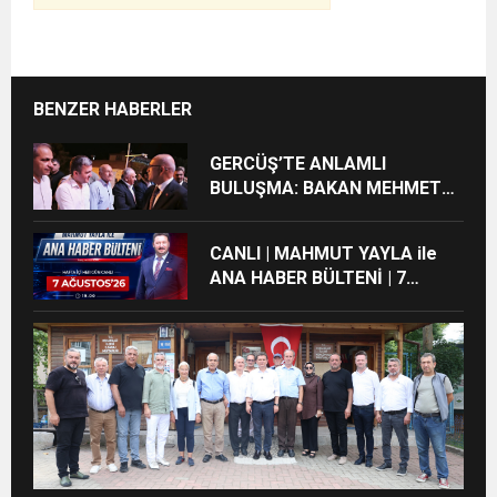
BENZER HABERLER
GERCÜŞ’TE ANLAMLI
BULUŞMA: BAKAN MEHMET
ŞİMŞEK’TEN MEMLEKETİNE
YAKIN İLGİ
CANLI | MAHMUT YAYLA ile
ANA HABER BÜLTENİ | 7
AĞUSTOS’26