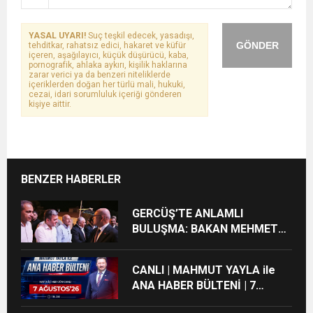
YASAL UYARI!
Suç teşkil edecek, yasadışı,
GÖNDER
tehditkar, rahatsız edici, hakaret ve küfür
içeren, aşağılayıcı, küçük düşürücü, kaba,
pornografik, ahlaka aykırı, kişilik haklarına
zarar verici ya da benzeri niteliklerde
içeriklerden doğan her türlü mali, hukuki,
cezai, idari sorumluluk içeriği gönderen
kişiye aittir.
BENZER HABERLER
GERCÜŞ’TE ANLAMLI
BULUŞMA: BAKAN MEHMET
ŞİMŞEK’TEN MEMLEKETİNE
YAKIN İLGİ
CANLI | MAHMUT YAYLA ile
ANA HABER BÜLTENİ | 7
AĞUSTOS’26