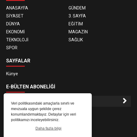
ANASAYFA
GÜNDEM
SİYASET
3. SAYFA
DÜNYA
EĞİTİM
EKONOMİ
MAGAZİN
TEKNOLOJİ
SAĞLIK
SPOR
SAYFALAR
Künye
E-BÜLTEN ABONELİĞİ
Veri politikasındaki amaçlarla sınırlı ve
mevzuata uygun şekilde çerez
E-Bülten aboneliği ile haberlere daha hızlı erişin.
konumlandırmaktayız. Detaylar için veri
politikamızı inceleyebilirsiniz.
Daha fazla bilgi