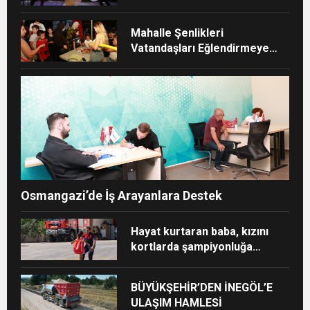
ZİYAFETİ
Mahalle Şenlikleri
Vatandaşları Eğlendirmeye
Devam Ediyor
Osmangazi’de İş Arayanlara Destek
Hayat kurtaran baba, kızını
kortlarda şampiyonluğa
hazırlıyor
BÜYÜKŞEHİR’DEN İNEGÖL’E
ULAŞIM HAMLESİ