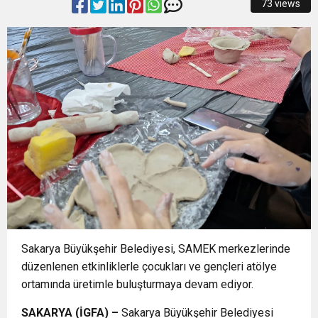
73 views
16:33
İLKLERİN FESTİVALİNDE ÇOCUKLAR DA ŞEN
MOBİL ARAÇ
PLANLIYORUZ”
16:29
Nilüfer’de kaldırımlar temizlendi
ŞAKRAK
14:43
ASLI HÜNEL’DEN AÇIKHAVA’DA MÜZİK
ZİYAFETİ
Sakarya Büyükşehir Belediyesi, SAMEK merkezlerinde
düzenlenen etkinliklerle çocukları ve gençleri atölye
ortamında üretimle buluşturmaya devam ediyor.
SAKARYA (İGFA) –
Sakarya Büyükşehir Belediyesi