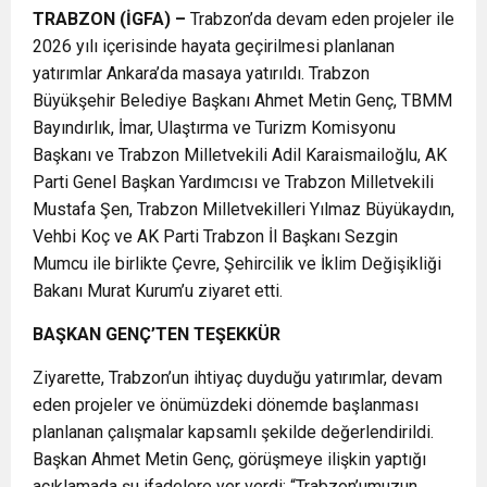
TRABZON (İGFA) –
Trabzon’da devam eden projeler ile
2026 yılı içerisinde hayata geçirilmesi planlanan
yatırımlar Ankara’da masaya yatırıldı. Trabzon
Büyükşehir Belediye Başkanı Ahmet Metin Genç, TBMM
Bayındırlık, İmar, Ulaştırma ve Turizm Komisyonu
Başkanı ve Trabzon Milletvekili Adil Karaismailoğlu, AK
Parti Genel Başkan Yardımcısı ve Trabzon Milletvekili
Mustafa Şen, Trabzon Milletvekilleri Yılmaz Büyükaydın,
Vehbi Koç ve AK Parti Trabzon İl Başkanı Sezgin
Mumcu ile birlikte Çevre, Şehircilik ve İklim Değişikliği
Bakanı Murat Kurum’u ziyaret etti.
BAŞKAN GENÇ’TEN TEŞEKKÜR
Ziyarette, Trabzon’un ihtiyaç duyduğu yatırımlar, devam
eden projeler ve önümüzdeki dönemde başlanması
planlanan çalışmalar kapsamlı şekilde değerlendirildi.
Başkan Ahmet Metin Genç, görüşmeye ilişkin yaptığı
açıklamada şu ifadelere yer verdi: “Trabzon’umuzun