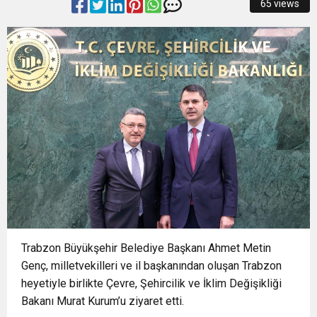
65 views
23:18
AÇIKHAVA’DA ‘CİMRİ’YE ALKIŞ YAĞMURU
ARTIRIYOR
13:13
Osmangazi’de Yeşil Alanlar Titizlikle
12:19
BÜYÜKORHAN’DA ŞENLİK COŞKUSU
Korunuyor
12:17
“İzmir’de zeybek bilmeyen kalmasın” çağrısı
0:37
SATRANÇTA BURSA BÜYÜKŞEHİR FARKI
500 kişilik topluluğa dönüştü
Trabzon Büyükşehir Belediye Başkanı Ahmet Metin
Genç, milletvekilleri ve il başkanından oluşan Trabzon
heyetiyle birlikte Çevre, Şehircilik ve İklim Değişikliği
Bakanı Murat Kurum’u ziyaret etti.