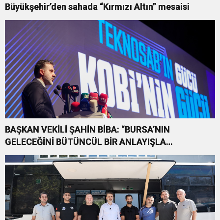
Büyükşehir’den sahada “Kırmızı Altın” mesaisi
BAŞKAN VEKİLİ ŞAHİN BİBA: “BURSA’NIN
GELECEĞİNİ BÜTÜNCÜL BİR ANLAYIŞLA
PLANLIYORUZ”