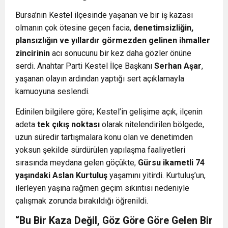
Bursa’nın Kestel ilçesinde yaşanan ve bir iş kazası
olmanın çok ötesine geçen facia,
denetimsizliğin,
plansızlığın ve yıllardır görmezden gelinen ihmaller
zincirinin
acı sonucunu bir kez daha gözler önüne
serdi. Anahtar Parti Kestel İlçe Başkanı
Serhan Aşar
,
yaşanan olayın ardından yaptığı sert açıklamayla
kamuoyuna seslendi.
Edinilen bilgilere göre; Kestel’in gelişime açık, ilçenin
adeta
tek çıkış noktası
olarak nitelendirilen bölgede,
uzun süredir tartışmalara konu olan ve denetimden
yoksun şekilde sürdürülen yapılaşma faaliyetleri
sırasında meydana gelen göçükte,
Gürsu ikametli 74
yaşındaki Aslan Kurtuluş
yaşamını yitirdi. Kurtuluş’un,
ilerleyen yaşına rağmen geçim sıkıntısı nedeniyle
çalışmak zorunda bırakıldığı öğrenildi.
“Bu Bir Kaza Değil, Göz Göre Göre Gelen Bir