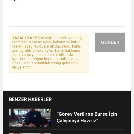
YASAL UYARI!
Suç teşkil edecek, yasadışı,
GÖNDER
tehditkar, rahatsız edici, hakaret ve küfür
içeren, aşağılayıcı, küçük düşürücü, kaba,
pornografik, ahlaka aykırı, kişilik haklarına
zarar verici ya da benzeri niteliklerde
içeriklerden doğan her türlü mali, hukuki,
cezai, idari sorumluluk içeriği gönderen
kişiye aittir.
BENZER HABERLER
“Görev Verilirse Bursa İçin
Çalışmaya Hazırız”