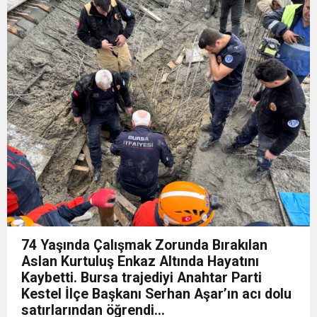
23:18
AÇIKHAVA’DA ‘CİMRİ’YE ALKIŞ YAĞMURU
ARTIRIYOR
13:13
Osmangazi’de Yeşil Alanlar Titizlikle
12:19
BÜYÜKORHAN’DA ŞENLİK COŞKUSU
Korunuyor
12:17
“İzmir’de zeybek bilmeyen kalmasın” çağrısı
0:37
SATRANÇTA BURSA BÜYÜKŞEHİR FARKI
500 kişilik topluluğa dönüştü
74 Yaşında Çalışmak Zorunda Bırakılan
Aslan Kurtuluş Enkaz Altında Hayatını
Kaybetti. Bursa trajediyi Anahtar Parti
Kestel İlçe Başkanı Serhan Aşar’ın acı dolu
satırlarından öğrendi…