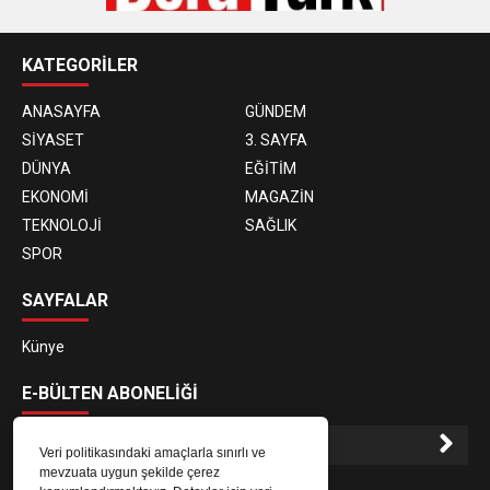
KATEGORİLER
ANASAYFA
GÜNDEM
SİYASET
3. SAYFA
DÜNYA
EĞİTİM
EKONOMİ
MAGAZİN
TEKNOLOJİ
SAĞLIK
SPOR
SAYFALAR
Künye
E-BÜLTEN ABONELİĞİ
Veri politikasındaki amaçlarla sınırlı ve
mevzuata uygun şekilde çerez
E-Bülten aboneliği ile haberlere daha hızlı erişin.