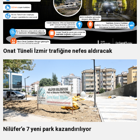
Onat Tüneli İzmir trafiğine nefes aldıracak
Nilüfer’e 7 yeni park kazandırılıyor