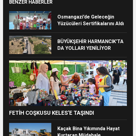
BENZER HABERLER
Osmangazi’de Geleceğin
Yüzücüleri Sertifikalarını Aldı
BÜYÜKŞEHİR HARMANCIK’TA
DA YOLLARI YENİLİYOR
FETİH COŞKUSU KELES’E TAŞINDI
Kaçak Bina Yıkımında Hayat
Kurtaran Müdahale