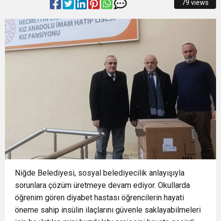
79 views
15:37
Onat Tüneli İzmir trafiğine nefes aldıracak
15:34
Nilüfer’e 7 yeni park kazandırılıyor
18:51
Osmangazi’de Geleceğin Yüzücüleri
Sertifikalarını Aldı
Niğde Belediyesi, sosyal belediyecilik anlayışıyla
sorunlara çözüm üretmeye devam ediyor. Okullarda
öğrenim gören diyabet hastası öğrencilerin hayati
öneme sahip insülin ilaçlarını güvenle saklayabilmeleri