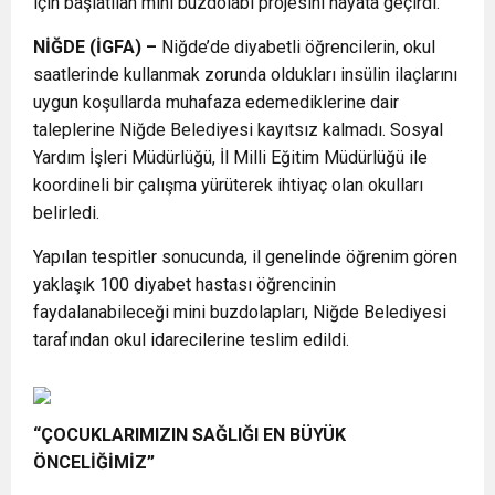
için başlatılan mini buzdolabı projesini hayata geçirdi.
NİĞDE (İGFA) –
Niğde’de diyabetli öğrencilerin, okul
saatlerinde kullanmak zorunda oldukları insülin ilaçlarını
uygun koşullarda muhafaza edemediklerine dair
taleplerine Niğde Belediyesi kayıtsız kalmadı. Sosyal
Yardım İşleri Müdürlüğü, İl Milli Eğitim Müdürlüğü ile
koordineli bir çalışma yürüterek ihtiyaç olan okulları
belirledi.
Yapılan tespitler sonucunda, il genelinde öğrenim gören
yaklaşık 100 diyabet hastası öğrencinin
faydalanabileceği mini buzdolapları, Niğde Belediyesi
tarafından okul idarecilerine teslim edildi.
“ÇOCUKLARIMIZIN SAĞLIĞI EN BÜYÜK
ÖNCELİĞİMİZ”