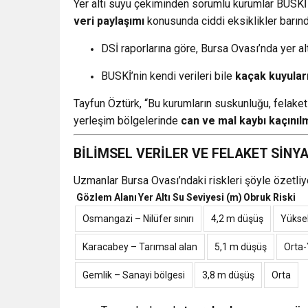
Yer altı suyu çekiminden sorumlu kurumlar BUSK
veri paylaşımı
konusunda ciddi eksiklikler barındı
DSİ raporlarına göre, Bursa Ovası’nda yer al
BUSKİ’nin kendi verileri bile
kaçak kuyuları
Tayfun Öztürk, “Bu kurumların suskunluğu, felaketi
yerleşim bölgelerinde
can ve mal kaybı kaçınıl
BİLİMSEL VERİLER VE FELAKET SİNY
Uzmanlar Bursa Ovası’ndaki riskleri şöyle özetliy
Gözlem Alanı
Yer Altı Su Seviyesi (m)
Obruk Riski
Osmangazi – Nilüfer sınırı
4,2 m düşüş
Yükse
Karacabey – Tarımsal alan
5,1 m düşüş
Orta
Gemlik – Sanayi bölgesi
3,8 m düşüş
Orta