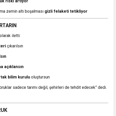
k riski artıyor
 ama zemin altı boşalması
gizli felaketi tetikliyor
URTARIN
larak iletti:
teri
çıkarılsın
lsın
a açıklansın
tak bilim kurulu
oluştursun
uklar sadece tarımı değil, şehirleri de tehdit edecek” dedi.
RUK