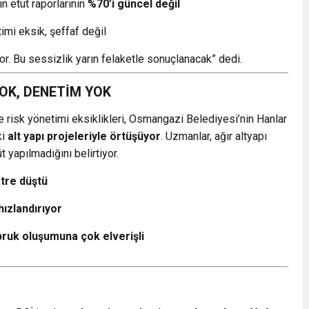
n etüt raporlarının
%70’i güncel değil
timi eksik, şeffaf değil
yor. Bu sessizlik yarın felaketle sonuçlanacak” dedi.
OK, DENETİM YOK
 risk yönetimi eksiklikleri, Osmangazi Belediyesi’nin Hanlar
ki
alt yapı projeleriyle örtüşüyor
. Uzmanlar, ağır altyapı
t yapılmadığını belirtiyor.
etre düştü
hızlandırıyor
bruk oluşumuna çok elverişli