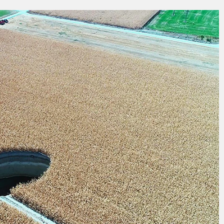
“ŞEHİR HASTANESİ OTOPARKI BU AY HİZMETE AÇILACAK”
entepeliler’i dinledi
yesi’nden Zübeyde Hanım Stadı açıklaması: Süreç emin adımlarla ilerliy
ar İşgalden Temizlendi
KŞEHİR FARKI
DE ÇOCUKLAR DA ŞEN ŞAKRAK