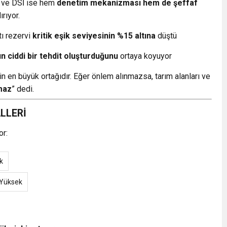
İ ve DSİ ise hem
denetim mekanizması hem de şeffaf
rıyor.
tı rezervi
kritik eşik seviyesinin %15 altına
düştü
n ciddi bir tehdit oluşturduğunu
ortaya koyuyor
n en büyük ortağıdır. Eğer önlem alınmazsa, tarım alanları ve
maz
” dedi.
ALLERİ
or:
k
-Yüksek