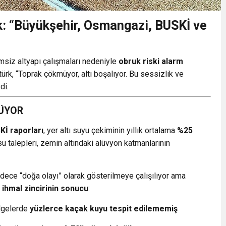
k: “Büyükşehir, Osmangazi, BUSKİ ve
msiz altyapı çalışmaları nedeniyle
obruk riski alarm
ürk, “Toprak çökmüyor, altı boşalıyor. Bu sessizlik ve
di.
YÜYOR
Kİ raporları
, yer altı suyu çekiminin yıllık ortalama
%25
su talepleri, zemin altındaki alüvyon katmanlarının
dece “doğa olayı” olarak gösterilmeye çalışılıyor ama
ihmal zincirinin sonucu
:
ölgelerde
yüzlerce kaçak kuyu tespit edilememiş