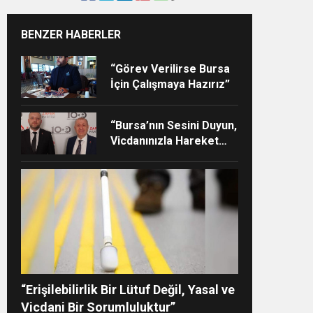
BENZER HABERLER
“Görev Verilirse Bursa
İçin Çalışmaya Hazırız”
or
“Bursa’nın Sesini Duyun,
Vicdanınızla Hareket
Edin”
“Erişilebilirlik Bir Lütuf Değil, Yasal ve
Vicdani Bir Sorumluluktur”