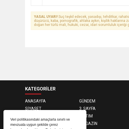
YASAL UYARI!
Suç teşkil edecek, yasadışı, tehditkar, rahats
düşürücü, kaba, pornografik, ahlaka aykırı, kişilik haklarına z
doğan her türlü mali, hukuki, cezai, idari sorumluluk içeriği g
KATEGORİLER
ANASAYFA
GÜNDEM
SİYASET
3. SAYFA
DÜNYA
EĞİTİM
Veri politikasındaki amaçlarla sınırlı ve
EKONOMİ
MAGAZİN
mevzuata uygun şekilde çerez