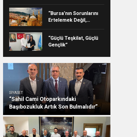
“Bursa’nın Sorunlarını
Ertelemek Değil,
Çözmek İçin Yola
Çıktık”
“Güçlü Teşkilat, Güçlü
Gençlik”
SİYASET
“Sahil Cami Otoparkındaki
Başıbozukluk Artık Son Bulmalıdır”