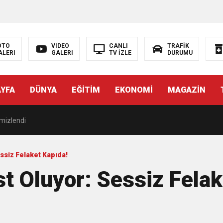
OTO
VIDEO
CANLI
TRAFİK
ALERI
GALERI
TV İZLE
DURUMU
KŞEHİR FARKI
AYFA
DÜNYA
EĞİTİM
EKONOMİ
MAGAZİN
DE ÇOCUKLAR DA ŞEN ŞAKRAK
emizlendi
NYA’NIN ALTYAPISINA GÜÇLÜ YATIRIM
essiz Felaket Kapıda!
st Oluyor: Sessiz Felak
Zirve
ık yatırım İZSU’dan yılın ilk yarısında tarihi altyapı seferberliği