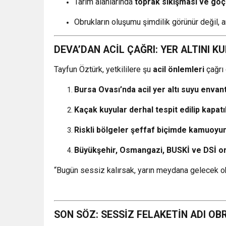
Tarım alanlarında
toprak sıkışması ve göçü
Obrukların oluşumu şimdilik görünür değil,
DEVA’DAN ACİL ÇAĞRI: YER ALTINI K
Tayfun Öztürk, yetkililere şu
acil önlemleri
çağrı o
Bursa Ovası’nda acil yer altı suyu envan
Kaçak kuyular derhal tespit edilip kapatı
Riskli bölgeler şeffaf biçimde kamuoyun
Büyükşehir, Osmangazi, BUSKİ ve DSİ or
“Bugün sessiz kalırsak, yarın meydana gelecek obr
SON SÖZ: SESSİZ FELAKETİN ADI OB