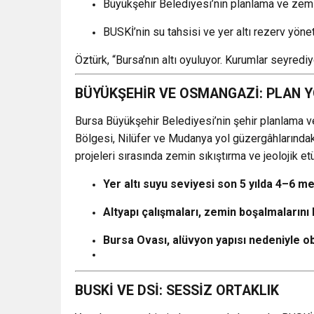
Büyükşehir Belediyesi’nin planlama ve zemi
BUSKİ’nin su tahsisi ve yer altı rezerv yöne
Öztürk, “Bursa’nın altı oyuluyor. Kurumlar seyredi
BÜYÜKŞEHİR VE OSMANGAZİ: PLAN Y
Bursa Büyükşehir Belediyesi’nin şehir planlama ve
Bölgesi, Nilüfer ve Mudanya yol güzergâhlarında
projeleri sırasında zemin sıkıştırma ve jeolojik etü
Yer altı suyu seviyesi son 5 yılda 4–6 m
Altyapı çalışmaları, zemin boşalmalarını 
Bursa Ovası, alüvyon yapısı nedeniyle o
BUSKİ VE DSİ: SESSİZ ORTAKLIK