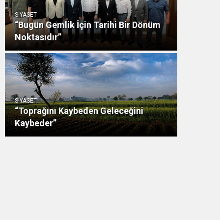
SİYASET
“Bugün Gemlik İçin Tarihi Bir Dönüm
Noktasıdır”
SİYASET
“Toprağını Kaybeden Geleceğini
Kaybeder”