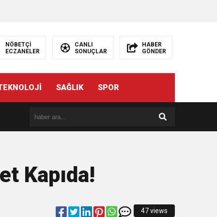
NÖBETÇİ
CANLI
HABER
ECZANELER
SONUÇLAR
GÖNDER
TEKNOLOJİ
SAĞLIK
SPOR
et Kapıda!
47 views