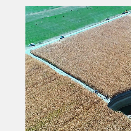
15:56
BAŞKAN VEKİLİ BİBA: 
15:22
Başkan Şadi Özdemir, Es
15:18
İzmir Büyükşehir Beledi
15:13
Osmangazi’de Kaldırıml
0:37
SATRANÇTA BURSA BÜYÜ
16:33
İLKLERİN FESTİVALİN