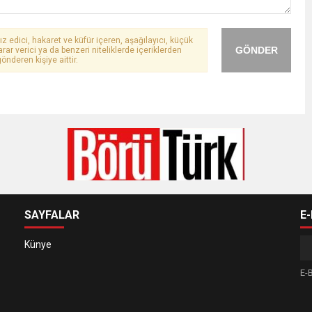
ız edici, hakaret ve küfür içeren, aşağılayıcı, küçük
GÖNDER
arar verici ya da benzeri niteliklerde içeriklerden
önderen kişiye aittir.
SAYFALAR
E
Künye
E-B