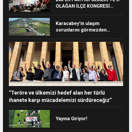
OLAĞAN İLÇE KONGRESİ
GERÇEKLEŞTİRİLDİ: NİLÜFER
TOPRAKÇI GÜVEN TAZELEDİ
Karacabey’in ulaşım
sorunlarını görmezden
gelmeyeceğiz
“Teröre ve ülkemizi hedef alan her türlü
ihanete karşı mücadelemizi sürdüreceğiz”
Yayına Giriyor!