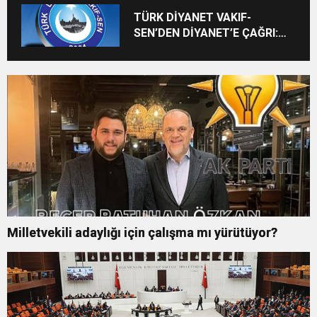
TÜRK DİYANET VAKIF-
SEN’DEN DİYANET’E ÇAĞRI:
“20 BİNİ AŞKIN BOŞ KADRO
VARKEN BAŞARILI GENÇLER
BEKLETİLMEMELİ”
Milletvekili adaylığı için çalışma mı yürütüyor?