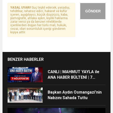
YASAL UYARI!
Suç teşkil edecek, yasadışı,
GÖNDER
tehditkar, rahatsız edici, hakaret ve küfür
içeren, aşağılayıcı, küçük düşürücü, kaba,
pornografik, ahlaka aykırı, kişilik haklarına
zarar verici ya da benzeri niteliklerde
içeriklerden doğan her türlü mali, hukuki,
cezai, idari sorumluluk içeriği gönderen
kişiye aittir.
BENZER HABERLER
CANLI | MAHMUT YAYLA ile
ANA HABER BÜLTENİ | 7
AĞUSTOS’26
Başkan Aydın Osmangazi’nin
Nabzını Sahada Tuttu