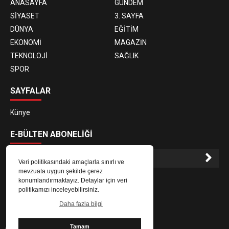
ANASAYFA
GÜNDEM
SİYASET
3. SAYFA
DÜNYA
EĞİTİM
EKONOMİ
MAGAZİN
TEKNOLOJİ
SAĞLIK
SPOR
SAYFALAR
Künye
E-BÜLTEN ABONELİĞİ
Veri politikasındaki amaçlarla sınırlı ve
mevzuata uygun şekilde çerez
E-Bülten aboneliği ile haberlere daha hızlı erişin.
konumlandırmaktayız. Detaylar için veri
politikamızı inceleyebilirsiniz.
Daha fazla bilgi
Tamam
@ Copyright 2026 Börü Türk