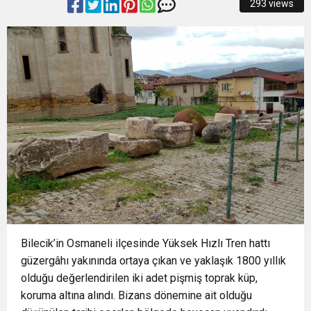
293 views
16:33
İLKLERİN FESTİVALİNDE ÇOCUKLAR DA ŞEN
MOBİL ARAÇ
PLANLIYORUZ”
18:55
Başkan Aydın Osmangazi’nin Nabzını Sahada
ŞAKRAK
Tuttu
Bilecik’in Osmaneli ilçesinde Yüksek Hızlı Tren hattı
güzergâhı yakınında ortaya çıkan ve yaklaşık 1800 yıllık
olduğu değerlendirilen iki adet pişmiş toprak küp,
koruma altına alındı. Bizans dönemine ait olduğu