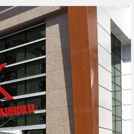
“ŞEHİR HASTANESİ OTOPARKI BU AY HİZMETE AÇILACAK”
entepeliler’i dinledi
yesi’nden Zübeyde Hanım Stadı açıklaması: Süreç emin adımlarla ilerliy
ar İşgalden Temizlendi
KŞEHİR FARKI
DE ÇOCUKLAR DA ŞEN ŞAKRAK