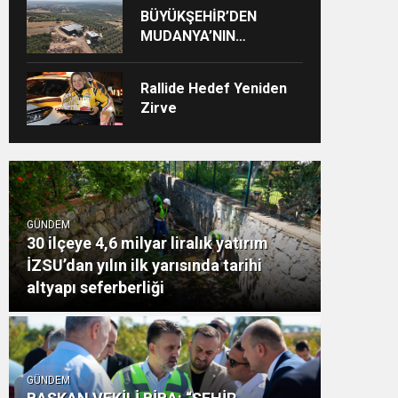
BÜYÜKŞEHİR’DEN
MUDANYA’NIN
ALTYAPISINA GÜÇLÜ
YATIRIM
Rallide Hedef Yeniden
Zirve
GÜNDEM
30 ilçeye 4,6 milyar liralık yatırım
İZSU’dan yılın ilk yarısında tarihi
altyapı seferberliği
GÜNDEM