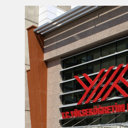
15:56
BAŞKAN VEKİLİ BİBA: 
15:22
Başkan Şadi Özdemir, Es
15:18
İzmir Büyükşehir Beledi
15:13
Osmangazi’de Kaldırıml
0:37
SATRANÇTA BURSA BÜYÜ
16:33
İLKLERİN FESTİVALİN