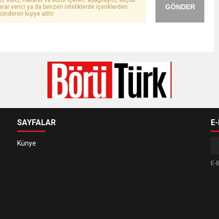
ız edici, hakaret ve küfür içeren, aşağılayıcı, küçük
GÖNDER
arar verici ya da benzeri niteliklerde içeriklerden
önderen kişiye aittir.
SAYFALAR
E
Künye
E-B