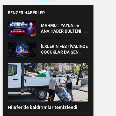
BENZER HABERLER
MAHMUT YAYLA ile
ANA HABER BÜLTENİ | 6
AĞUSTOS’26
or
İLKLERİN FESTİVALİNDE
ÇOCUKLAR DA ŞEN
ŞAKRAK
Nilüfer’de kaldırımlar temizlendi