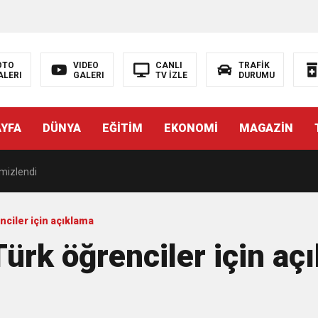
OTO
VIDEO
CANLI
TRAFİK
ALERI
GALERI
TV İZLE
DURUMU
KŞEHİR FARKI
AYFA
DÜNYA
EĞİTİM
EKONOMİ
MAGAZİN
DE ÇOCUKLAR DA ŞEN ŞAKRAK
emizlendi
NYA’NIN ALTYAPISINA GÜÇLÜ YATIRIM
nciler için açıklama
Türk öğrenciler için aç
Zirve
ık yatırım İZSU’dan yılın ilk yarısında tarihi altyapı seferberliği