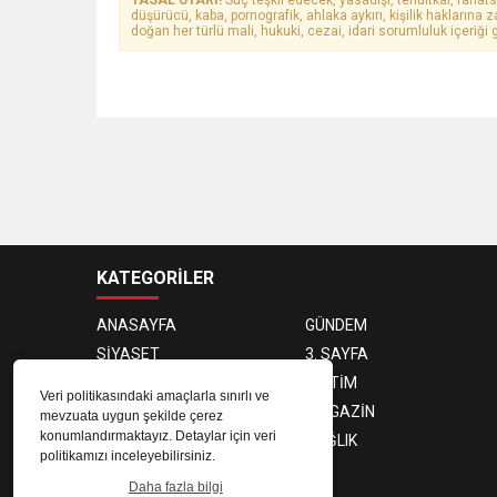
YASAL UYARI!
Suç teşkil edecek, yasadışı, tehditkar, rahats
düşürücü, kaba, pornografik, ahlaka aykırı, kişilik haklarına z
doğan her türlü mali, hukuki, cezai, idari sorumluluk içeriği g
KATEGORİLER
ANASAYFA
GÜNDEM
SİYASET
3. SAYFA
DÜNYA
EĞİTİM
Veri politikasındaki amaçlarla sınırlı ve
EKONOMİ
MAGAZİN
mevzuata uygun şekilde çerez
konumlandırmaktayız. Detaylar için veri
TEKNOLOJİ
SAĞLIK
politikamızı inceleyebilirsiniz.
SPOR
Daha fazla bilgi