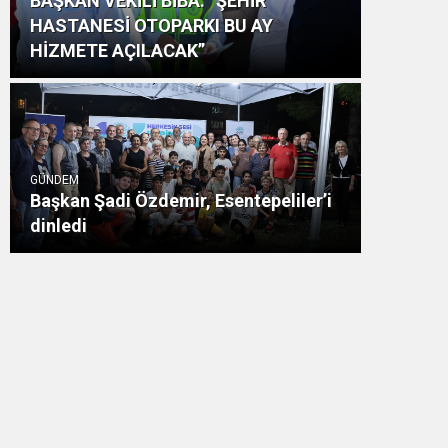
BAŞKAN VEKİLİ BİBA: “ŞEHİR
HASTANESİ OTOPARKI BU AY
HİZMETE AÇILACAK”
GÜNDEM
Başkan Şadi Özdemir, Esentepeliler’i
dinledi