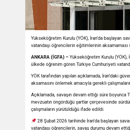
Yükseköğretim Kurulu (YÖK), İran’da başlayan sa
vatandaşı öğrencilerin eğitimlerinin aksamaması i
ANKARA (İGFA) –
Yükseköğretim Kurulu (YÖK), İ
ülkede öğrenim gören Türkiye Cumhuriyeti vatandaşı
YÖK tarafından yapılan açıklamada, İran’daki güve
aksamasını önlemek amacıyla gerekli çalışmaların b
Açıklamada, savaşın devam ettiği süre boyunca Tü
mevzuatın öngördüğü şartlar çerçevesinde sürdürü
çalışmaların yürütüldüğü ifade edildi.
28 Şubat 2026 tarihinde İran’da başlayan sav
vatandaşı öğrencilerin, savaş durumu devam ettiğ