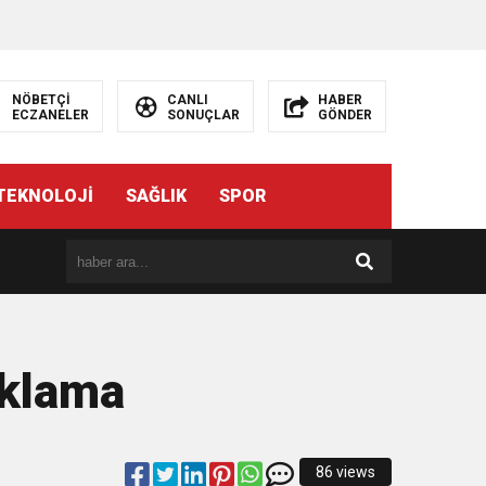
NÖBETÇİ
CANLI
HABER
ECZANELER
SONUÇLAR
GÖNDER
TEKNOLOJİ
SAĞLIK
SPOR
ıklama
86 views