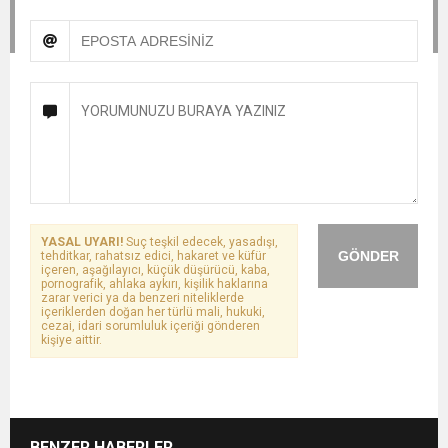
YASAL UYARI!
Suç teşkil edecek, yasadışı,
GÖNDER
tehditkar, rahatsız edici, hakaret ve küfür
içeren, aşağılayıcı, küçük düşürücü, kaba,
pornografik, ahlaka aykırı, kişilik haklarına
zarar verici ya da benzeri niteliklerde
içeriklerden doğan her türlü mali, hukuki,
cezai, idari sorumluluk içeriği gönderen
kişiye aittir.
BENZER HABERLER