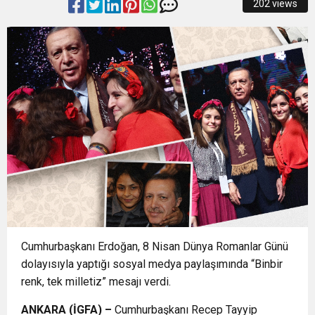
202 views
12:19
BÜYÜKORHAN’DA ŞENLİK COŞKUSU
Korunuyor
12:17
“İzmir’de zeybek bilmeyen kalmasın” çağrısı
0:37
SATRANÇTA BURSA BÜYÜKŞEHİR FARKI
500 kişilik topluluğa dönüştü
Cumhurbaşkanı Erdoğan, 8 Nisan Dünya Romanlar Günü
dolayısıyla yaptığı sosyal medya paylaşımında “Binbir
renk, tek milletiz” mesajı verdi.
ANKARA (İGFA) –
Cumhurbaşkanı Recep Tayyip