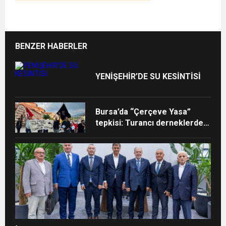
BENZER HABERLER
YENİŞEHİR’DE SU KESİNTİSİ
Bursa’da “Çerçeve Yasa”
tepkisi: Turancı derneklerden
Fomara Meydanı’na güçlü
mesaj