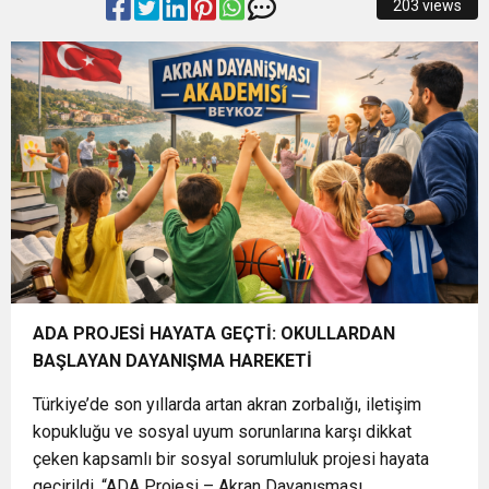
203 views
12:54
NİLÜFER’DE SU KESİNTİSİ
12:53
Bornova’nın en işlek noktası artık ışıl ışıl
12:50
Körfez’e açılan Poligon Deresi’nde dip temizliği
12:36
Zam bekliyorduk indirim oldu
17:27
YENİŞEHİR’DE SU KESİNTİSİ
ADA PROJESİ HAYATA GEÇTİ: OKULLARDAN
BAŞLAYAN DAYANIŞMA HAREKETİ
Türkiye’de son yıllarda artan akran zorbalığı, iletişim
kopukluğu ve sosyal uyum sorunlarına karşı dikkat
çeken kapsamlı bir sosyal sorumluluk projesi hayata
geçirildi. “ADA Projesi – Akran Dayanışması