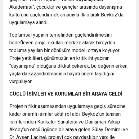
Akademisi”, çocuklar ve gençler arasında dayanışma
kültürünü güçlendirmek amacıyla ilk olarak
Beykoz
’da
uygulamaya alındı.
Toplumsal yapının temelinden güçlendirilmesini
hedefleyen proje, okulları merkez alarak bireyden
topluma yayılan bir dönüşüm modeli ortaya koyuyor.
Proje yetkilileri, günümüzün en kritik ihtiyacının
“dayanışma” olduğuna dikkat çekerek, bu değerin erken
yaşlarda kazandırılmasının hayati önem taşıdığını
vurguluyor.
GÜÇLÜ İSİMLER VE KURUMLAR BİR ARAYA GELDİ
Projenin fikir aşamasından uygulamaya geçiş sürecine
kadar önemli isimler aktif rol aldı. Beykoz’un tanınan
isimlerinden Karikatür Sanatçısı ve Danışman
Yakup
Aksoy
’un öncülüğünde bir araya gelen
Gülay Demirel
ve
Dr. Ayşen Laçinel
, projeyi çok paydaşlı bir yapı ile