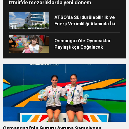
İzmir’de mezarlıklarda yeni dönem
ATSO’da Sürdürülebilirlik ve
Enerji Verimliliği Alanında İki
Önemli Belge
Osmangazi’de Oyuncaklar
Paylaştıkça Çoğalacak
Osmangazi’nin Gururu Avrupa Şampiyonu