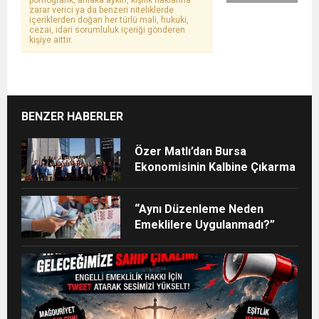
pornografik, ahlaka aykırı, kişilik haklarına
zarar verici ya da benzeri niteliklerde
içeriklerden doğan her türlü mali, hukuki,
cezai, idari sorumluluk içeriği gönderen
kişiye aittir.
BENZER HABERLER
Özer Matlı’dan Bursa
Ekonomisinin Kalbine Çıkarma
“Aynı Düzenleme Neden
Emeklilere Uygulanmadı?”