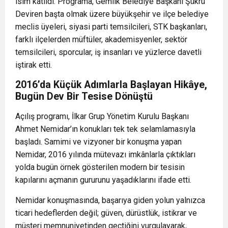
isim katıldı. Programa, Gemlik Belediye Başkanı
Şükrü
Deviren
başta olmak üzere büyükşehir ve ilçe belediye
meclis üyeleri, siyasi parti temsilcileri, STK başkanları,
farklı ilçelerden müftüler, akademisyenler, sektör
temsilcileri, sporcular, iş insanları ve yüzlerce davetli
iştirak etti.
2016’da Küçük Adımlarla Başlayan Hikâye,
Bugün Dev Bir Tesise Dönüştü
Açılış programı, İlkar Grup Yönetim Kurulu Başkanı
Ahmet Nemidar
’ın konukları tek tek selamlamasıyla
başladı. Samimi ve vizyoner bir konuşma yapan
Nemidar, 2016 yılında mütevazı imkânlarla çıktıkları
yolda bugün örnek gösterilen modern bir tesisin
kapılarını açmanın gururunu yaşadıklarını ifade etti.
Nemidar konuşmasında, başarıya giden yolun yalnızca
ticari hedeflerden değil; güven, dürüstlük, istikrar ve
müşteri memnuniyetinden geçtiğini vurgulayarak,