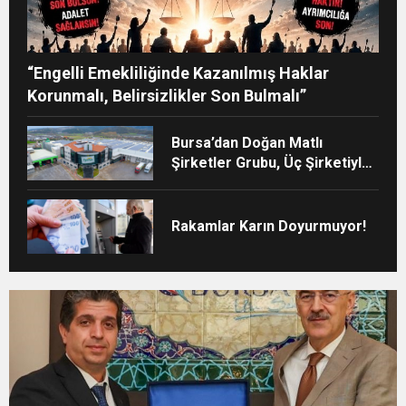
“Engelli Emekliliğinde Kazanılmış Haklar
Korunmalı, Belirsizlikler Son Bulmalı”
Bursa’dan Doğan Matlı
Şirketler Grubu, Üç Şirketiyle
Türkiye’nin Sanayi Devleri
Arasında Yerini Aldı
Rakamlar Karın Doyurmuyor!