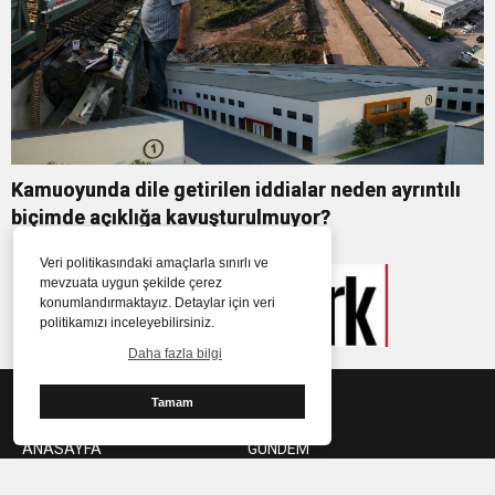
Kamuoyunda dile getirilen iddialar neden ayrıntılı
biçimde açıklığa kavuşturulmuyor?
Veri politikasındaki amaçlarla sınırlı ve
mevzuata uygun şekilde çerez
konumlandırmaktayız. Detaylar için veri
politikamızı inceleyebilirsiniz.
Daha fazla bilgi
KATEGORİLER
Tamam
ANASAYFA
GÜNDEM
SİYASET
3. SAYFA