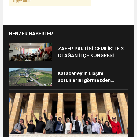
kişiye aittir.
BENZER HABERLER
ZAFER PARTİSİ GEMLİK’TE 3.
OLAĞAN İLÇE KONGRESİ
GERÇEKLEŞTİRİLDİ: NİLÜFER
TOPRAKÇI GÜVEN TAZELEDİ
Karacabey’in ulaşım
sorunlarını görmezden
gelmeyeceğiz