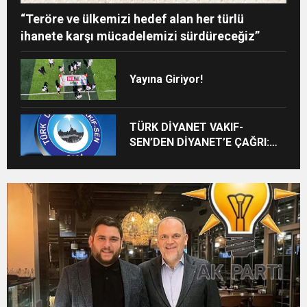
“Teröre ve ülkemizi hedef alan her türlü
ihanete karşı mücadelemizi sürdüreceğiz”
Yayına Giriyor!
TÜRK DİYANET VAKIF-
SEN’DEN DİYANET’E ÇAĞRI:
“20 BİNİ AŞKIN BOŞ KADRO
VARKEN BAŞARILI GENÇLER
BEKLETİLMEMELİ”