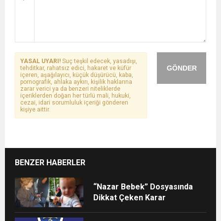
YASAL UYARI!
Suç teşkil edecek, yasadışı,
GÖNDER
tehditkar, rahatsız edici, hakaret ve küfür
içeren, aşağılayıcı, küçük düşürücü, kaba,
pornografik, ahlaka aykırı, kişilik haklarına
zarar verici ya da benzeri niteliklerde
içeriklerden doğan her türlü mali, hukuki,
cezai, idari sorumluluk içeriği gönderen
kişiye aittir.
BENZER HABERLER
“Nazar Bebek” Dosyasında
Dikkat Çeken Karar