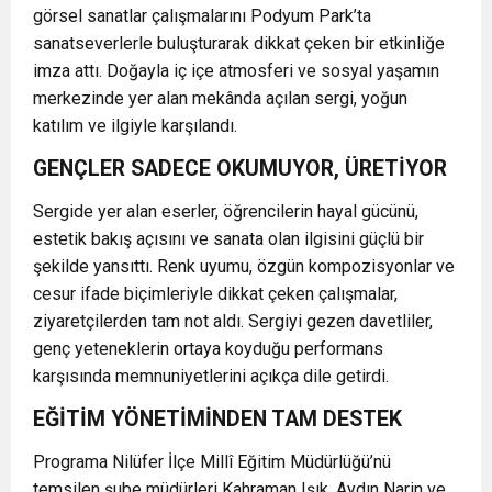
görsel sanatlar çalışmalarını
Podyum Park
’ta
sanatseverlerle buluşturarak dikkat çeken bir etkinliğe
imza attı. Doğayla iç içe atmosferi ve sosyal yaşamın
merkezinde yer alan mekânda açılan sergi, yoğun
katılım ve ilgiyle karşılandı.
GENÇLER SADECE OKUMUYOR, ÜRETİYOR
Sergide yer alan eserler, öğrencilerin hayal gücünü,
estetik bakış açısını ve sanata olan ilgisini güçlü bir
şekilde yansıttı. Renk uyumu, özgün kompozisyonlar ve
cesur ifade biçimleriyle dikkat çeken çalışmalar,
ziyaretçilerden tam not aldı. Sergiyi gezen davetliler,
genç yeteneklerin ortaya koyduğu performans
karşısında memnuniyetlerini açıkça dile getirdi.
EĞİTİM YÖNETİMİNDEN TAM DESTEK
Programa
Nilüfer İlçe Millî Eğitim Müdürlüğü
’nü
temsilen şube müdürleri
Kahraman Işık
,
Aydın Narin
ve