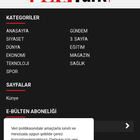
KATEGORİLER
ANASAYFA
GÜNDEM
SİYASET
3. SAYFA
DÜNYA
EĞİTİM
EKONOMİ
MAGAZİN
TEKNOLOJİ
SAĞLIK
SPOR
SAYFALAR
Künye
E-BÜLTEN ABONELİĞİ
Veri politikasındaki amaçlarla sınırlı ve
mevzuata uygun şekilde çerez
E-Bülten aboneliği ile haberlere daha hızlı erişin.
konumlandırmaktayız. Detaylar için veri