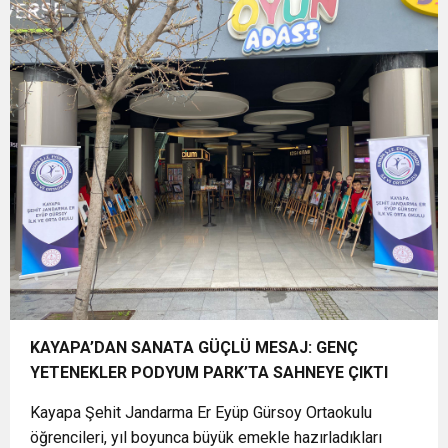
15:48
İzmir İtfaiyesi’ne 13,5 milyon Euro’luk teknoloji
Müdahale
15:40
İzmir Yurttaş Meclisi 15 ilçeye ulaştı
yatırımı
15:37
Onat Tüneli İzmir trafiğine nefes aldıracak
15:34
Nilüfer’e 7 yeni park kazandırılıyor
18:51
Osmangazi’de Geleceğin Yüzücüleri
Sertifikalarını Aldı
KAYAPA’DAN SANATA GÜÇLÜ MESAJ: GENÇ
YETENEKLER PODYUM PARK’TA SAHNEYE ÇIKTI
Kayapa Şehit Jandarma Er Eyüp Gürsoy Ortaokulu
öğrencileri, yıl boyunca büyük emekle hazırladıkları