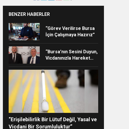
BENZER HABERLER
Z”
“Görev Verilirse Bursa
İçin Çalışmaya Hazırız”
“Bursa’nın Sesini Duyun,
Vicdanınızla Hareket
Edin”
“Erişilebilirlik Bir Lütuf Değil, Yasal ve
Vicdani Bir Sorumluluktur”