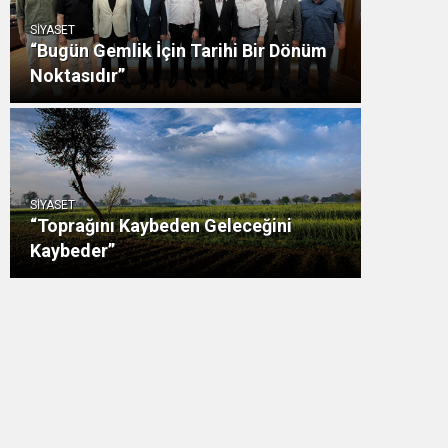
SİYASET
“Bugün Gemlik İçin Tarihi Bir Dönüm
Noktasıdır”
SİYASET
“Toprağını Kaybeden Geleceğini
Kaybeder”