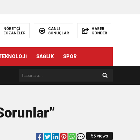
NÖBETÇİ
CANLI
HABER
ECZANELER
SONUÇLAR
GÖNDER
TEKNOLOJİ
SAĞLIK
SPOR
Sorunlar”
55 views