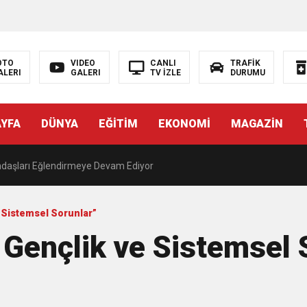
OTO
VIDEO
CANLI
TRAFİK
ALERI
GALERI
TV İZLE
DURUMU
emizlendi
AYFA
DÜNYA
EĞİTİM
EKONOMİ
MAGAZİN
AVA’DA MÜZİK ZİYAFETİ
andaşları Eğlendirmeye Devam Ediyor
nlara Destek
 Sistemsel Sorunlar”
Gençlik ve Sistemsel 
zını kortlarda şampiyonluğa hazırlıyor
ÖL’E ULAŞIM HAMLESİ