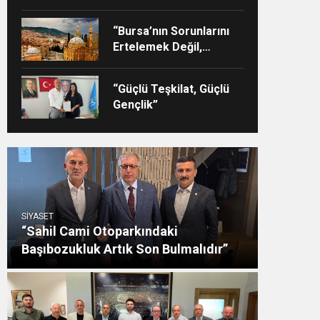
“Bursa’nın Sorunlarını
Ertelemek Değil,
Çözmek İçin Yola
Çıktık”
“Güçlü Teşkilat, Güçlü
Gençlik”
SİYASET
“Sahil Cami Otoparkındaki
Başıbozukluk Artık Son Bulmalıdır”