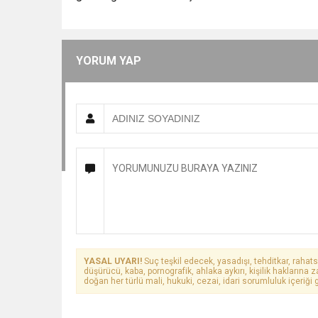
YORUM YAP
YASAL UYARI!
Suç teşkil edecek, yasadışı, tehditkar, rahats
düşürücü, kaba, pornografik, ahlaka aykırı, kişilik haklarına z
doğan her türlü mali, hukuki, cezai, idari sorumluluk içeriği g