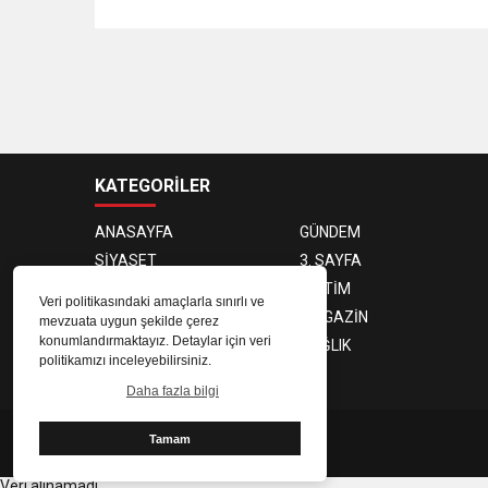
KATEGORİLER
ANASAYFA
GÜNDEM
SİYASET
3. SAYFA
DÜNYA
EĞİTİM
Veri politikasındaki amaçlarla sınırlı ve
EKONOMİ
MAGAZİN
mevzuata uygun şekilde çerez
konumlandırmaktayız. Detaylar için veri
TEKNOLOJİ
SAĞLIK
politikamızı inceleyebilirsiniz.
SPOR
Daha fazla bilgi
Tamam
@ Copyright 2026 Börü Türk
Veri alınamadı.