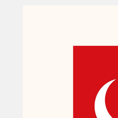
14:28
Büyükşehir’den sahada “
14:24
BAŞKAN VEKİLİ ŞAHİN 
14:21
BÜYÜKŞEHİR’DEN AFETL
16:33
İLKLERİN FESTİVALİN
16:29
Nilüfer’de kaldırımlar t
14:43
ASLI HÜNEL’DEN AÇIKH