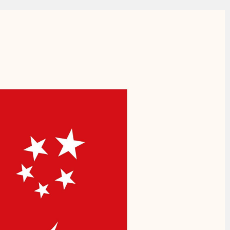
Kırmızı Altın” mesaisi
BİBA: “BURSA’NIN GELECEĞİNİ BÜTÜNCÜL BİR ANLAYIŞLA PLANLIYORU
ERE HAZIR İKİ YENİ MOBİL ARAÇ
DE ÇOCUKLAR DA ŞEN ŞAKRAK
emizlendi
AVA’DA MÜZİK ZİYAFETİ