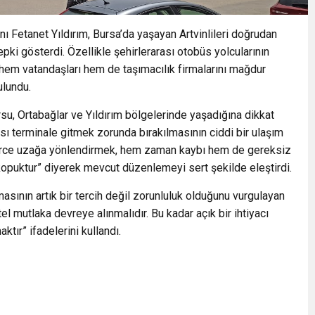
 Fetanet Yıldırım, Bursa’da yaşayan Artvinlileri doğrudan
pki gösterdi. Özellikle şehirlerarası otobüs yolcularının
 hem vatandaşları hem de taşımacılık firmalarını mağdur
ulundu.
rsu, Ortabağlar ve Yıldırım bölgelerinde yaşadığına dikkat
ası terminale gitmek zorunda bırakılmasının ciddi bir ulaşım
trelerce uzağa yönlendirmek, hem zaman kaybı hem de gereksiz
kopuktur” diyerek mevcut düzenlemeyi sert şekilde eleştirdi.
asının artık bir tercih değil zorunluluk olduğunu vurgulayan
estel mutlaka devreye alınmalıdır. Bu kadar açık bir ihtiyacı
ır” ifadelerini kullandı.