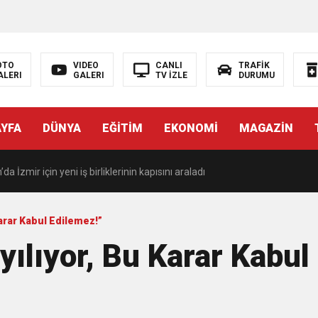
OTO
VIDEO
CANLI
TRAFİK
ALERI
GALERI
TV İZLE
DURUMU
en kalmasın” çağrısı 500 kişilik topluluğa dönüştü
AYFA
DÜNYA
EĞİTİM
EKONOMİ
MAGAZİN
KŞEHİR FARKI
 İzmir için yeni iş birliklerinin kapısını araladı
cı’da Vatandaşların Taleplerini Yerinde Dinledi
Karar Kabul Edilemez!”
ayılıyor, Bu Karar Kabul
N KIRTASİYE DESTEĞİ
Sİ