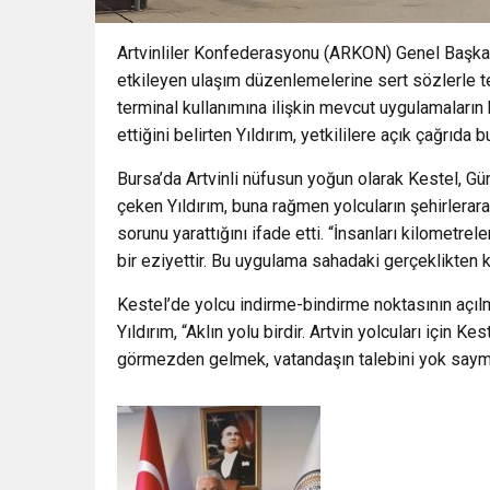
Artvinliler Konfederasyonu (ARKON) Genel Başkanı
etkileyen ulaşım düzenlemelerine sert sözlerle te
terminal kullanımına ilişkin mevcut uygulamaların
ettiğini belirten Yıldırım, yetkililere açık çağrıda b
Bursa’da Artvinli nüfusun yoğun olarak Kestel, Gü
çeken Yıldırım, buna rağmen yolcuların şehirlerar
sorunu yarattığını ifade etti. “İnsanları kilome
bir eziyettir. Bu uygulama sahadaki gerçeklikten 
Kestel’de yolcu indirme-bindirme noktasının açılm
Yıldırım, “Aklın yolu birdir. Artvin yolcuları için K
görmezden gelmek, vatandaşın talebini yok saymakt