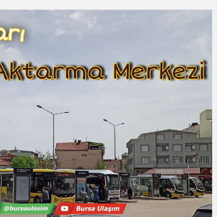
ULAŞIM KALİTESİNİ ARTIRIYOR
YE ALKIŞ YAĞMURU
lar Titizlikle Korunuyor
İK COŞKUSU
en kalmasın” çağrısı 500 kişilik topluluğa dönüştü
KŞEHİR FARKI