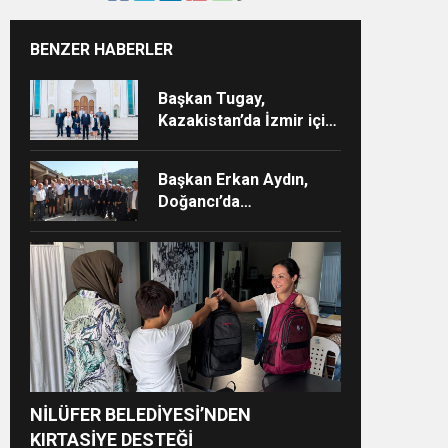
BENZER HABERLER
Başkan Tugay,
Kazakistan’da İzmir için
yeni iş birliklerinin
kapısını araladı
Başkan Erkan Aydın,
Doğancı’da
Vatandaşların
Taleplerini Yerinde
Dinledi
NİLÜFER BELEDİYESİ’NDEN
KIRTASİYE DESTEĞİ