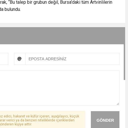
ak, “Bu talep bir grubun değil, Bursa’daki tüm Artvinlilerin
da bulundu.
ız edici, hakaret ve küfür içeren, aşağılayıcı, küçük
GÖNDER
arar verici ya da benzeri niteliklerde içeriklerden
önderen kişiye aittir.