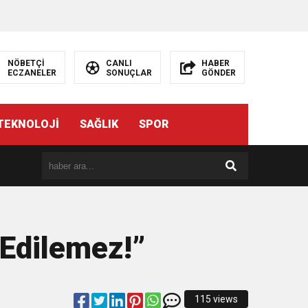
NÖBETÇİ
CANLI
HABER
ECZANELER
SONUÇLAR
GÖNDER
TEKNOLOJİ
SAĞLIK
SPOR
 Edilemez!”
115 views