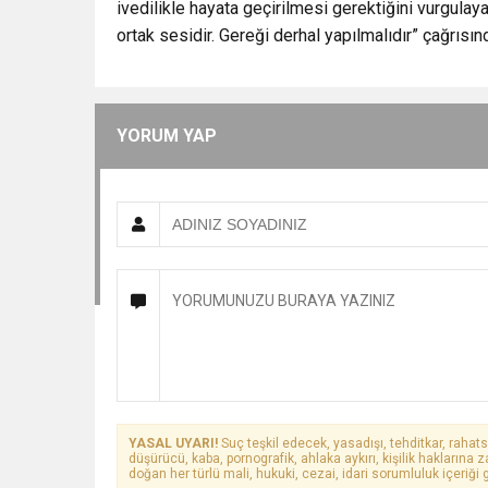
ivedilikle hayata geçirilmesi gerektiğini vurgulayar
ortak sesidir. Gereği derhal yapılmalıdır” çağrısın
YORUM YAP
YASAL UYARI!
Suç teşkil edecek, yasadışı, tehditkar, rahats
düşürücü, kaba, pornografik, ahlaka aykırı, kişilik haklarına z
doğan her türlü mali, hukuki, cezai, idari sorumluluk içeriği g