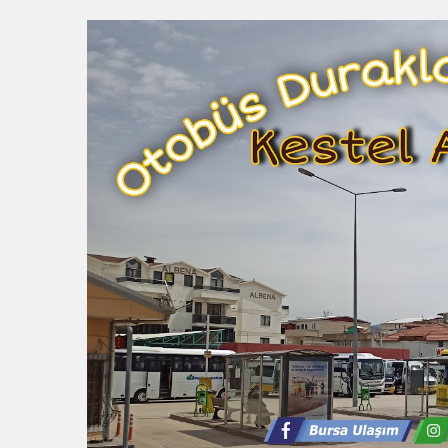
23:22
BÜYÜKŞEHİR KELES’TE 
23:18
AÇIKHAVA’DA ‘CİMRİ’
13:13
Osmangazi’de Yeşil Alan
12:19
BÜYÜKORHAN’DA ŞENL
12:17
“İzmir’de zeybek bilmey
0:37
SATRANÇTA BURSA BÜYÜ