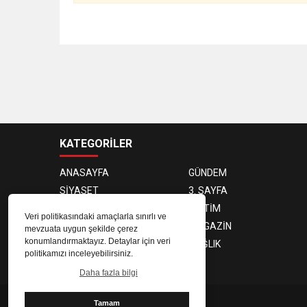
KATEGORİLER
ANASAYFA
GÜNDEM
SİYASET
3. SAYFA
DÜNYA
EĞİTİM
Veri politikasındaki amaçlarla sınırlı ve
EKONOMİ
MAGAZİN
mevzuata uygun şekilde çerez
konumlandırmaktayız. Detaylar için veri
TEKNOLOJİ
SAĞLIK
politikamızı inceleyebilirsiniz.
SPOR
Daha fazla bilgi
Tamam
@ Copyright 2026 Börü Türk