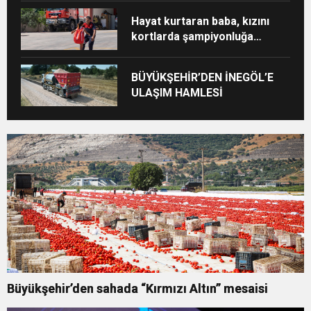
Hayat kurtaran baba, kızını
kortlarda şampiyonluğa
hazırlıyor
BÜYÜKŞEHİR’DEN İNEGÖL’E
ULAŞIM HAMLESİ
Büyükşehir’den sahada “Kırmızı Altın” mesaisi