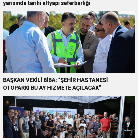
yarısında tarihi altyapı seferberliği
BAŞKAN VEKİLİ BİBA: “ŞEHİR HASTANESİ
OTOPARKI BU AY HİZMETE AÇILACAK”