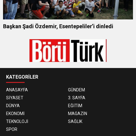
Başkan Şadi Özdemir, Esentepeliler’i dinledi
KATEGORİLER
ANASAYFA
GÜNDEM
SİYASET
3. SAYFA
DÜNYA
EĞİTİM
EKONOMİ
MAGAZİN
TEKNOLOJİ
SAĞLIK
SPOR