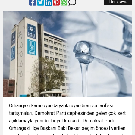
166 views
15:22
Başkan Şadi Özdemir, Esentepeliler’i dinledi
OTOPARKI BU AY HİZMETE AÇILACAK”
15:18
İzmir Büyükşehir Belediyesi’nden Zübeyde
15:13
Osmangazi’de Kaldırımlar İşgalden Temizlendi
Hanım Stadı açıklaması: Süreç emin adımlarla
0:37
SATRANÇTA BURSA BÜYÜKŞEHİR FARKI
ilerliyor
16:33
İLKLERİN FESTİVALİNDE ÇOCUKLAR DA ŞEN
ŞAKRAK
Orhangazi
kamuoyunda yankı uyandıran su tarifesi
tartışmaları, Demokrat Parti cephesinden gelen çok sert
açıklamayla yeni bir boyut kazandı. Demokrat Parti
Orhangazi İlçe Başkanı Baki Bekar, seçim öncesi verilen