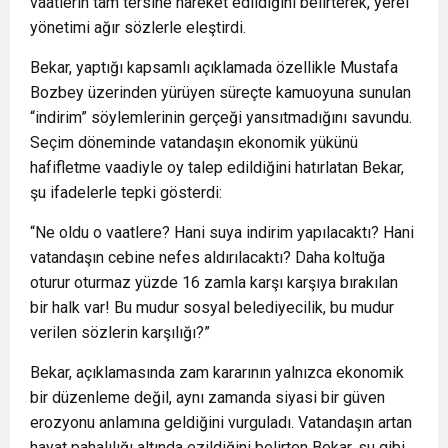
vaatlerin tam tersine hareket edildiğini belirterek, yerel
yönetimi ağır sözlerle eleştirdi.
Bekar, yaptığı kapsamlı açıklamada özellikle
Mustafa
Bozbey
üzerinden yürüyen süreçte kamuoyuna sunulan
“indirim” söylemlerinin gerçeği yansıtmadığını savundu.
Seçim döneminde vatandaşın ekonomik yükünü
hafifletme vaadiyle oy talep edildiğini hatırlatan Bekar,
şu ifadelerle tepki gösterdi:
“Ne oldu o vaatlere? Hani suya indirim yapılacaktı? Hani
vatandaşın cebine nefes aldırılacaktı? Daha koltuğa
oturur oturmaz yüzde 16 zamla karşı karşıya bırakılan
bir halk var! Bu mudur sosyal belediyecilik, bu mudur
verilen sözlerin karşılığı?”
Bekar, açıklamasında zam kararının yalnızca ekonomik
bir düzenleme değil, aynı zamanda siyasi bir güven
erozyonu anlamına geldiğini vurguladı. Vatandaşın artan
hayat pahalılığı altında ezildiğini belirten Bekar, su gibi