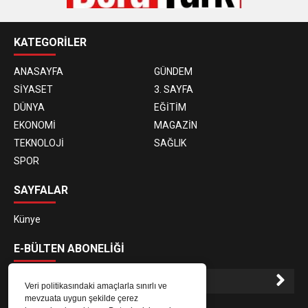
KATEGORİLER
ANASAYFA
GÜNDEM
SİYASET
3. SAYFA
DÜNYA
EĞİTİM
EKONOMİ
MAGAZİN
TEKNOLOJİ
SAĞLIK
SPOR
SAYFALAR
Künye
E-BÜLTEN ABONELİĞİ
Veri politikasındaki amaçlarla sınırlı ve
mevzuata uygun şekilde çerez
E-Bülten aboneliği ile haberlere daha hızlı erişin.