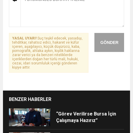
YASAL UYARI!
Suç teşkil edecek, yasadışı,
GÖNDER
tehditkar, rahatsız edici, hakaret ve küfür
içeren, aşağılayıcı, küçük düşürücü, kaba,
pornografik, ahlaka aykırı, kişilik haklarına
zarar verici ya da benzeri niteliklerde
içeriklerden doğan her türlü mali, hukuki,
cezai, idari sorumluluk içeriği gönderen
kişiye aittir.
BENZER HABERLER
“Görev Verilirse Bursa İçin
Çalışmaya Hazırız”