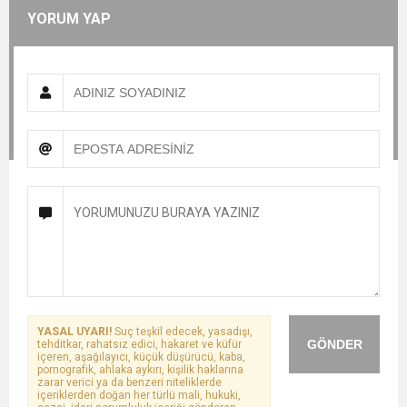
YORUM YAP
YASAL UYARI!
Suç teşkil edecek, yasadışı,
GÖNDER
tehditkar, rahatsız edici, hakaret ve küfür
içeren, aşağılayıcı, küçük düşürücü, kaba,
pornografik, ahlaka aykırı, kişilik haklarına
zarar verici ya da benzeri niteliklerde
içeriklerden doğan her türlü mali, hukuki,