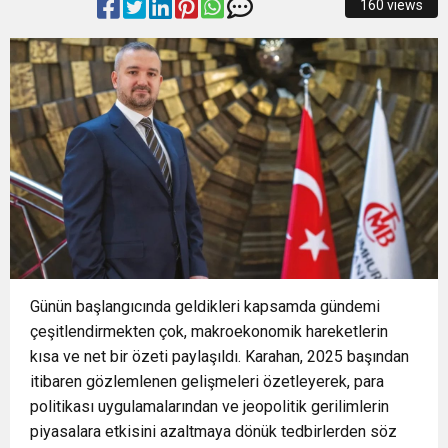
160 views
14:28
Büyükşehir’den sahada “Kırmızı Altın” mesaisi
14:24
BAŞKAN VEKİLİ ŞAHİN BİBA: “BURSA’NIN
14:21
BÜYÜKŞEHİR’DEN AFETLERE HAZIR İKİ YENİ
GELECEĞİNİ BÜTÜNCÜL BİR ANLAYIŞLA
16:33
İLKLERİN FESTİVALİNDE ÇOCUKLAR DA ŞEN
MOBİL ARAÇ
PLANLIYORUZ”
18:55
Başkan Aydın Osmangazi’nin Nabzını Sahada
ŞAKRAK
Günün başlangıcında geldikleri kapsamda gündemi
Tuttu
çeşitlendirmekten çok, makroekonomik hareketlerin
kısa ve net bir özeti paylaşıldı. Karahan, 2025 başından
itibaren gözlemlenen gelişmeleri özetleyerek, para
politikası uygulamalarından ve jeopolitik gerilimlerin
piyasalara etkisini azaltmaya dönük tedbirlerden söz