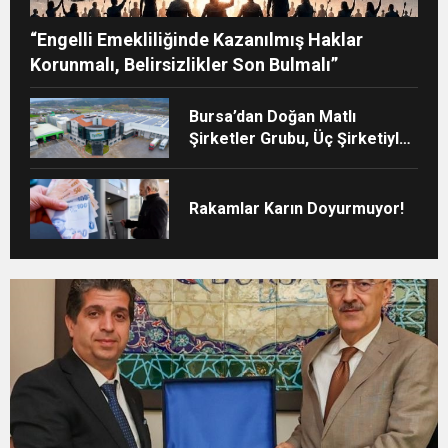
“Engelli Emekliliğinde Kazanılmış Haklar
Korunmalı, Belirsizlikler Son Bulmalı”
Bursa’dan Doğan Matlı
Şirketler Grubu, Üç Şirketiyle
Türkiye’nin Sanayi Devleri
Arasında Yerini Aldı
Rakamlar Karın Doyurmuyor!