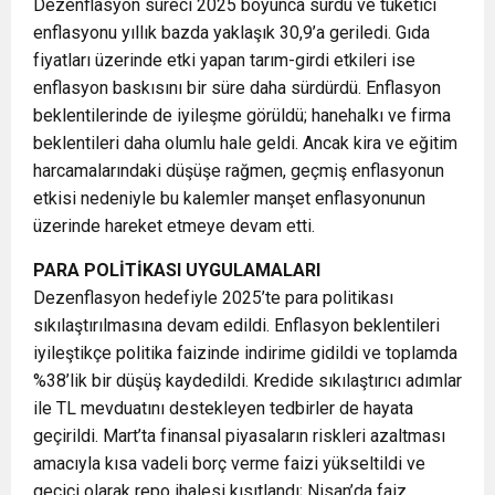
Dezenflasyon süreci 2025 boyunca sürdü ve tüketici
enflasyonu yıllık bazda yaklaşık 30,9’a geriledi. Gıda
fiyatları üzerinde etki yapan tarım-girdi etkileri ise
enflasyon baskısını bir süre daha sürdürdü. Enflasyon
beklentilerinde de iyileşme görüldü; hanehalkı ve firma
beklentileri daha olumlu hale geldi. Ancak kira ve eğitim
harcamalarındaki düşüşe rağmen, geçmiş enflasyonun
etkisi nedeniyle bu kalemler manşet enflasyonunun
üzerinde hareket etmeye devam etti.
PARA POLİTİKASI UYGULAMALARI
Dezenflasyon hedefiyle 2025’te para politikası
sıkılaştırılmasına devam edildi. Enflasyon beklentileri
iyileştikçe politika faizinde indirime gidildi ve toplamda
%38’lik bir düşüş kaydedildi. Kredide sıkılaştırıcı adımlar
ile TL mevduatını destekleyen tedbirler de hayata
geçirildi. Mart’ta finansal piyasaların riskleri azaltması
amacıyla kısa vadeli borç verme faizi yükseltildi ve
geçici olarak repo ihalesi kısıtlandı; Nisan’da faiz