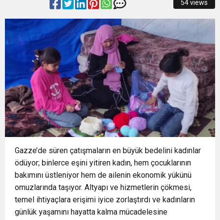
54 views
15:48
İzmir İtfaiyesi’ne 13,5 milyon Euro’luk teknoloji
Müdahale
15:40
İzmir Yurttaş Meclisi 15 ilçeye ulaştı
yatırımı
15:37
Onat Tüneli İzmir trafiğine nefes aldıracak
15:34
Nilüfer’e 7 yeni park kazandırılıyor
18:51
Osmangazi’de Geleceğin Yüzücüleri
Gazze’de süren çatışmaların en büyük bedelini kadınlar
Sertifikalarını Aldı
ödüyor; binlerce eşini yitiren kadın, hem çocuklarının
bakımını üstleniyor hem de ailenin ekonomik yükünü
omuzlarında taşıyor. Altyapı ve hizmetlerin çökmesi,
temel ihtiyaçlara erişimi iyice zorlaştırdı ve kadınların
günlük yaşamını hayatta kalma mücadelesine