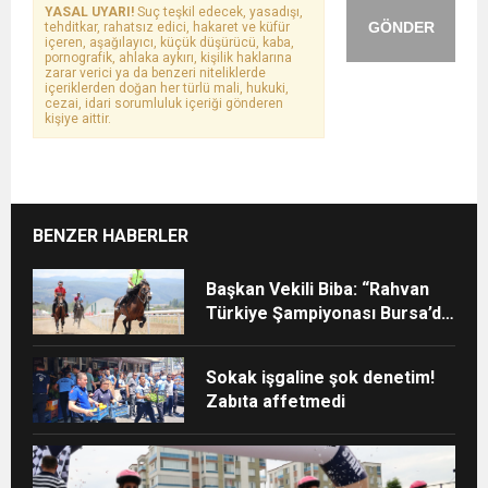
YASAL UYARI!
Suç teşkil edecek, yasadışı,
GÖNDER
tehditkar, rahatsız edici, hakaret ve küfür
içeren, aşağılayıcı, küçük düşürücü, kaba,
pornografik, ahlaka aykırı, kişilik haklarına
zarar verici ya da benzeri niteliklerde
içeriklerden doğan her türlü mali, hukuki,
cezai, idari sorumluluk içeriği gönderen
kişiye aittir.
BENZER HABERLER
Başkan Vekili Biba: “Rahvan
Türkiye Şampiyonası Bursa’da
yapılmalı”
Sokak işgaline şok denetim!
Zabıta affetmedi