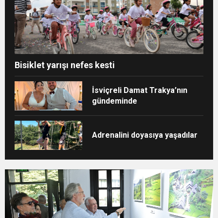
Bisiklet yarışı nefes kesti
İsviçreli Damat Trakya’nın
gündeminde
Adrenalini doyasıya yaşadılar