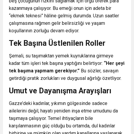
beş çocuğunun rızkını sağlamak için örgü örerek para
kazanmaya çalışıyor. Bu emeği onun için adeta bir
“ekmek teknesi” hâline gelmiş durumda. Uzun saatler
çalışmasına rağmen gelir belirsizliği ve yaşam
koşullarının zorluğu devam ediyor.
Tek Başına Üstlenilen Roller
Şemali, su taşımaktan yemek kuyruklarına girmeye
kadar tüm işleri tek başına yaptığını belirtiyor:
“Her şeyi
tek başıma yapmam gerekiyor.”
Bu sözler, savaşın
getirdiği pratik zorlukları ve duygusal ağırlığı özetliyor.
Umut ve Dayanışma Arayışları
Gazze’deki kadınlar, yıkımın gölgesinde sadece
ailelerini değil, hayatı yeniden inşa etme umudunu da
taşımaya çalışıyor. Temel ihtiyaçların bile
karşılanmasının güç olduğu bu ortamda, dul kadınlar
birbirine ve mümkün olan yardım kanallarına yaslanarak