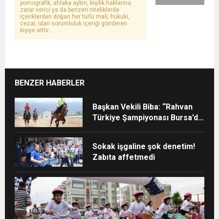
pornografik, ahlaka aykırı, kişilik haklarına
zarar verici ya da benzeri niteliklerde
içeriklerden doğan her türlü mali, hukuki,
cezai, idari sorumluluk içeriği gönderen
kişiye aittir.
BENZER HABERLER
Başkan Vekili Biba: “Rahvan
Türkiye Şampiyonası Bursa’da
yapılmalı”
Sokak işgaline şok denetim!
Zabıta affetmedi