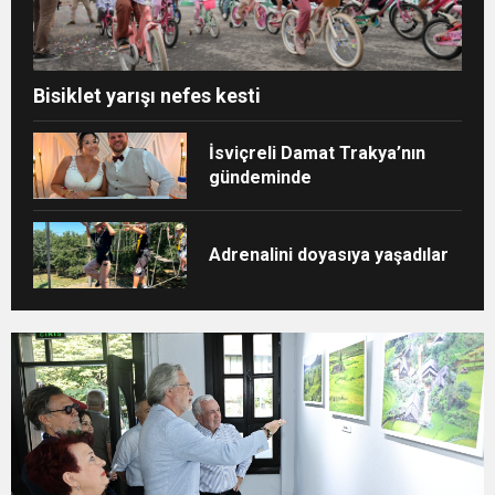
Bisiklet yarışı nefes kesti
İsviçreli Damat Trakya’nın
gündeminde
Adrenalini doyasıya yaşadılar