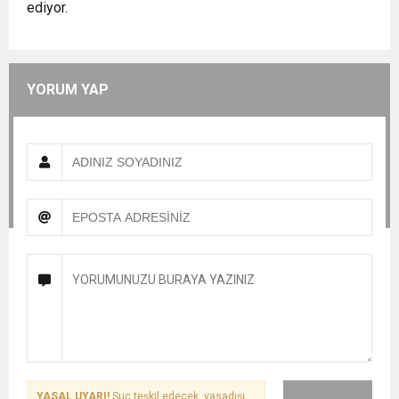
ediyor.
YORUM YAP
YASAL UYARI!
Suç teşkil edecek, yasadışı,