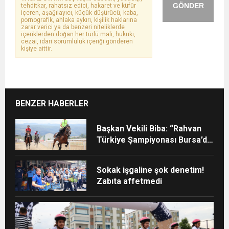
GÖNDER
tehditkar, rahatsız edici, hakaret ve küfür
içeren, aşağılayıcı, küçük düşürücü, kaba,
pornografik, ahlaka aykırı, kişilik haklarına
zarar verici ya da benzeri niteliklerde
içeriklerden doğan her türlü mali, hukuki,
cezai, idari sorumluluk içeriği gönderen
kişiye aittir.
BENZER HABERLER
Başkan Vekili Biba: “Rahvan
Türkiye Şampiyonası Bursa’da
yapılmalı”
Sokak işgaline şok denetim!
Zabıta affetmedi