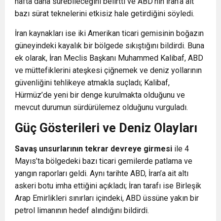
hafta daha sürebileceğini belirtti ve ABD’nin İran’a ait
bazı sürat teknelerini etkisiz hale getirdiğini söyledi.
İran kaynakları ise iki Amerikan ticari gemisinin boğazın
güneyindeki kayalık bir bölgede sıkıştığını bildirdi. Buna
ek olarak, İran Meclis Başkanı Muhammed Kalibaf, ABD
ve müttefiklerini ateşkesi çiğnemek ve deniz yollarının
güvenliğini tehlikeye atmakla suçladı; Kalibaf,
Hürmüz’de yeni bir denge kurulmakta olduğunu ve
mevcut durumun sürdürülemez olduğunu vurguladı.
Güç Gösterileri ve Deniz Olayları
Savaş unsurlarının tekrar devreye girmesi
ile 4
Mayıs’ta bölgedeki bazı ticari gemilerde patlama ve
yangın raporları geldi. Aynı tarihte ABD, İran’a ait altı
askeri botu imha ettiğini açıkladı; İran tarafı ise Birleşik
Arap Emirlikleri sınırları içindeki, ABD üssüne yakın bir
petrol limanının hedef alındığını bildirdi.