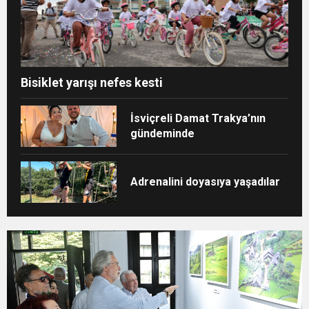
Bisiklet yarışı nefes kesti
İsviçreli Damat Trakya’nın
gündeminde
Adrenalini doyasıya yaşadılar