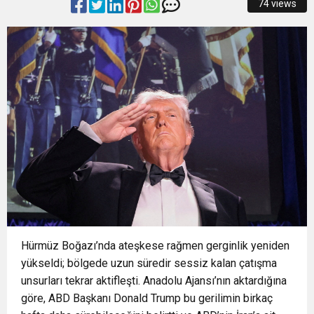
74 views
13:31
Buca Metrosu’nda dev adım Tünellerin büyük
süslüyor
13:13
Kemeraltı’nın yaşayan mirasına 22 yıldır
bölümü tamamlandı
18:51
Osmangazi’de Geleceğin Yüzücüleri
kesintisiz destek Tarihi çarşının nasırlı elleri
16:01
MUSTAFA KESER’DEN MÜZİK VE KAHKAHA
Sertifikalarını Aldı
mirasın son bekçileri
17:40
BURSA’DA 700 YILLIK FETİH RUHU
DOLU GECE
MARŞLARLA YAŞATILIYOR
Hürmüz Boğazı’nda ateşkese rağmen gerginlik yeniden
yükseldi; bölgede uzun süredir sessiz kalan çatışma
unsurları tekrar aktifleşti. Anadolu Ajansı’nın aktardığına
göre, ABD Başkanı Donald Trump bu gerilimin birkaç