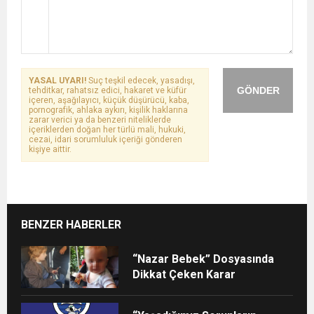
YASAL UYARI!
Suç teşkil edecek, yasadışı,
GÖNDER
tehditkar, rahatsız edici, hakaret ve küfür
içeren, aşağılayıcı, küçük düşürücü, kaba,
pornografik, ahlaka aykırı, kişilik haklarına
zarar verici ya da benzeri niteliklerde
içeriklerden doğan her türlü mali, hukuki,
cezai, idari sorumluluk içeriği gönderen
kişiye aittir.
BENZER HABERLER
“Nazar Bebek” Dosyasında
Dikkat Çeken Karar