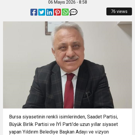
06 Mayıs 2026 - 8:58
15:22
Başkan Şadi Özdemir, Esentepeliler’i dinledi
OTOPARKI BU AY HİZMETE AÇILACAK”
76 views
15:18
İzmir Büyükşehir Belediyesi’nden Zübeyde
15:13
Osmangazi’de Kaldırımlar İşgalden Temizlendi
Hanım Stadı açıklaması: Süreç emin adımlarla
0:37
SATRANÇTA BURSA BÜYÜKŞEHİR FARKI
ilerliyor
16:33
İLKLERİN FESTİVALİNDE ÇOCUKLAR DA ŞEN
ŞAKRAK
Bursa siyasetinin renkli isimlerinden, Saadet Partisi,
Büyük Birlik Partisi ve İYİ Parti’de uzun yıllar siyaset
yapan Yıldırım Belediye Başkan Adayı ve vizyon