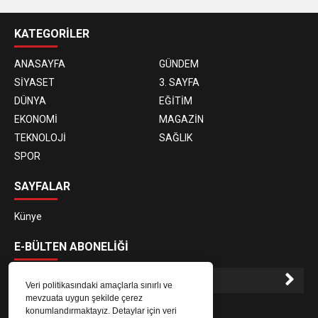
KATEGORİLER
ANASAYFA
GÜNDEM
SİYASET
3. SAYFA
DÜNYA
EĞİTİM
EKONOMİ
MAGAZİN
TEKNOLOJİ
SAĞLIK
SPOR
SAYFALAR
Künye
E-BÜLTEN ABONELİĞİ
Veri politikasındaki amaçlarla sınırlı ve
mevzuata uygun şekilde çerez
E-Bülten aboneliği ile haberlere daha hızlı erişin.
konumlandırmaktayız. Detaylar için veri