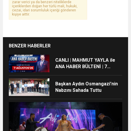
zarar verici ya da benzeri niteliklerde
içeriklerden doğan her türlü mali, hukuki,
cezai, idari sorumluluk içeriği gönderen
kişiye aittir.
BENZER HABERLER
CANLI | MAHMUT YAYLA ile
ANA HABER BÜLTENİ | 7
AĞUSTOS’26
Başkan Aydın Osmangazi’nin
Nabzını Sahada Tuttu