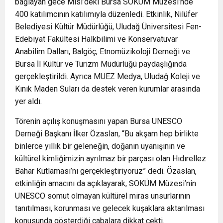
bağlayan gece Misi’deki Bursa SOKÜM Müzesi’nde
400 katılımcının katılımıyla düzenledi. Etkinlik, Nilüfer
Belediyesi Kültür Müdürlüğü, Uludağ Üniversitesi Fen-
Edebiyat Fakültesi Halkbilimi ve Konservatuvar
Anabilim Dalları, Balgöç, Etnomüzikoloji Derneği ve
Bursa İl Kültür ve Turizm Müdürlüğü paydaşlığında
gerçekleştirildi. Ayrıca MUEZ Medya, Uludağ Koleji ve
Kınık Maden Suları da destek veren kurumlar arasında
yer aldı.
Törenin açılış konuşmasını yapan Bursa UNESCO
Derneği Başkanı İlker Özaslan, “Bu akşam hep birlikte
binlerce yıllık bir geleneğin, doğanın uyanışının ve
kültürel kimliğimizin ayrılmaz bir parçası olan Hıdırellez
Bahar Kutlaması’nı gerçekleştiriyoruz” dedi. Özaslan,
etkinliğin amacını da açıklayarak, SOKÜM Müzesi’nin
UNESCO somut olmayan kültürel miras unsurlarının
tanıtılması, korunması ve gelecek kuşaklara aktarılması
konusunda gösterdiği çabalara dikkat çekti.