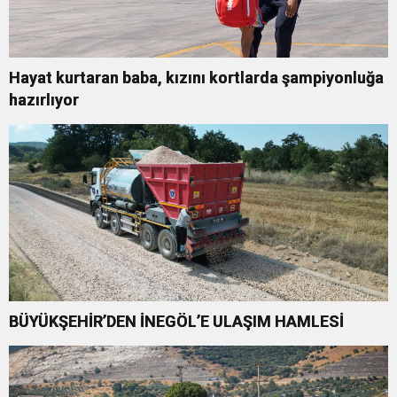
Hayat kurtaran baba, kızını kortlarda şampiyonluğa
hazırlıyor
BÜYÜKŞEHİR’DEN İNEGÖL’E ULAŞIM HAMLESİ