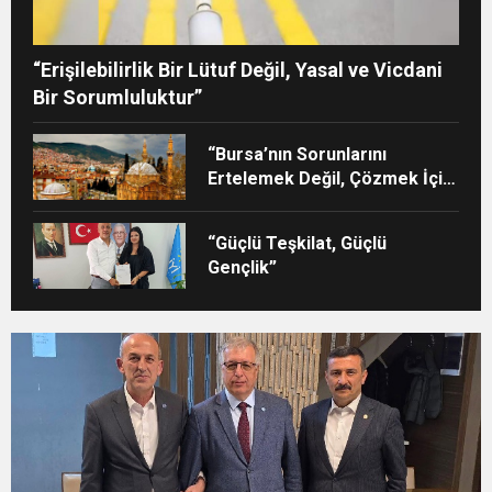
“Erişilebilirlik Bir Lütuf Değil, Yasal ve Vicdani
Bir Sorumluluktur”
“Bursa’nın Sorunlarını
Ertelemek Değil, Çözmek İçin
Yola Çıktık”
“Güçlü Teşkilat, Güçlü
Gençlik”