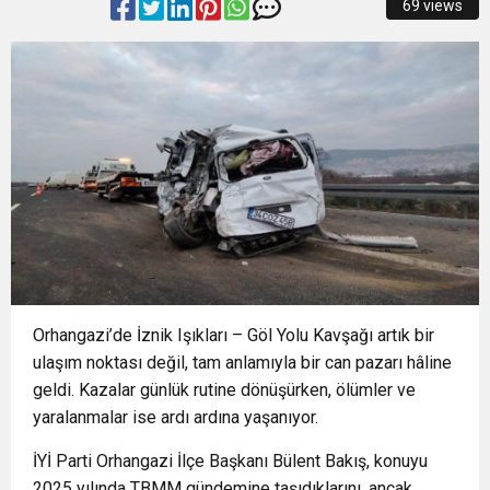
69 views
15:22
Başkan Şadi Özdemir, Esentepeliler’i dinledi
OTOPARKI BU AY HİZMETE AÇILACAK”
15:18
İzmir Büyükşehir Belediyesi’nden Zübeyde
15:13
Osmangazi’de Kaldırımlar İşgalden Temizlendi
Hanım Stadı açıklaması: Süreç emin adımlarla
0:37
SATRANÇTA BURSA BÜYÜKŞEHİR FARKI
ilerliyor
16:33
İLKLERİN FESTİVALİNDE ÇOCUKLAR DA ŞEN
Orhangazi’de İznik Işıkları – Göl Yolu Kavşağı artık bir
ŞAKRAK
ulaşım noktası değil, tam anlamıyla bir can pazarı hâline
geldi. Kazalar günlük rutine dönüşürken, ölümler ve
yaralanmalar ise ardı ardına yaşanıyor.
İYİ Parti Orhangazi İlçe Başkanı Bülent Bakış, konuyu
2025 yılında TBMM gündemine taşıdıklarını, ancak