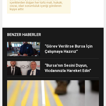
içeriklerden doğan her türlü mali, hukuki,
cezai, idari sorumluluk içeriği gönderen
kişiye aittir.
BENZER HABERLER
“Görev Verilirse Bursa İçin
Çalışmaya Hazırız”
“Bursa’nın Sesini Duyun,
Vicdanınızla Hareket Edin”