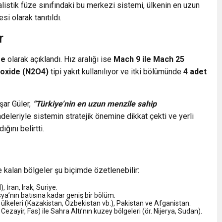
balistik füze sınıfındaki bu merkezi sistemi, ülkenin en uzun
i olarak tanıtıldı.
r
re
olarak açıklandı. Hız aralığı ise
Mach 9 ile Mach 25
roxide (N2O4)
tipi yakıt kullanılıyor ve itki bölümünde
4 adet
şar Güler,
“Türkiye’nin en uzun menzile sahip
adeleriyle sistemin stratejik önemine dikkat çekti ve yerli
ğını belirtti.
e kalan bölgeler şu biçimde özetlenebilir:
 İran, Irak, Suriye.
a’nın batısına kadar geniş bir bölüm.
a ülkeleri (Kazakistan, Özbekistan vb.), Pakistan ve Afganistan.
Cezayir, Fas) ile Sahra Altı’nın kuzey bölgeleri (ör. Nijerya, Sudan).