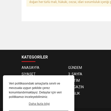
doğan her türlü mali, hukuki, cezai, idari sorumluluk içeriği g
KATEGORİLER
ANASAYFA
GÜNDEM
SİYASET
3. SAYFA
DÜNYA
EĞİTİM
Veri politikasındaki amaçlarla sınırlı ve
EKONOMİ
MAGAZİN
mevzuata uygun şekilde çerez
konumlandırmaktayız. Detaylar için veri
TEKNOLOJİ
SAĞLIK
politikamızı inceleyebilirsiniz.
SPOR
Daha fazla bilgi