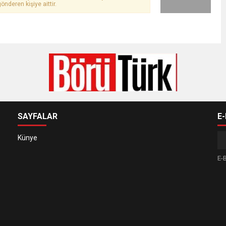
önderen kişiye aittir.
SAYFALAR
E
Künye
E-B