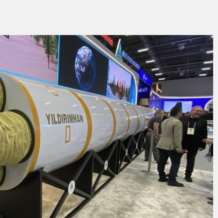
ÖL’E ULAŞIM HAMLESİ
Kırmızı Altın” mesaisi
BİBA: “BURSA’NIN GELECEĞİNİ BÜTÜNCÜL BİR ANLAYIŞLA PLANLIYORU
ERE HAZIR İKİ YENİ MOBİL ARAÇ
DE ÇOCUKLAR DA ŞEN ŞAKRAK
i’nin Nabzını Sahada Tuttu