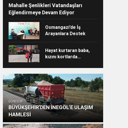
Mahalle Şenlikleri Vatandaşları
Eğlendirmeye Devam Ediyor
Osmangazi’de İş
Arayanlara Destek
Hayat kurtaran baba,
kızını kortlarda
şampiyonluğa hazırlıyor
GÜNDEM
BÜYÜKŞEHİR’DEN İNEGÖL’E ULAŞIM
HAMLESİ