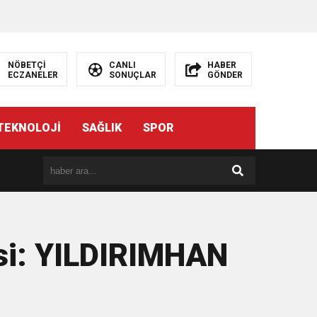
NÖBETÇİ
CANLI
HABER
ECZANELER
SONUÇLAR
GÖNDER
TEKNOLOJİ
SAĞLIK
SPOR
esi: YILDIRIMHAN