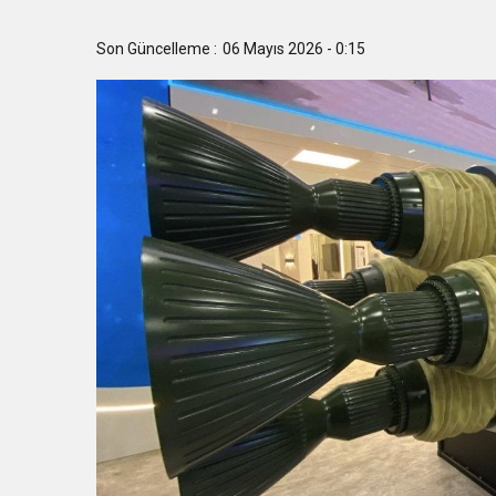
14:32
BÜYÜKŞEHİR’DEN İNEG
Son Güncelleme :
06 Mayıs 2026 - 0:15
14:28
Büyükşehir’den sahada “
14:24
BAŞKAN VEKİLİ ŞAHİN 
14:21
BÜYÜKŞEHİR’DEN AFETL
16:33
İLKLERİN FESTİVALİN
18:55
Başkan Aydın Osmangaz