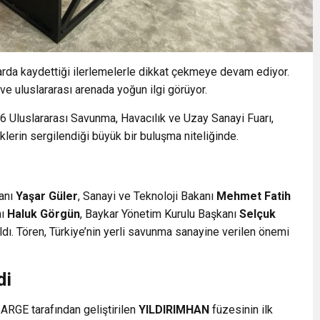
larda kaydettiği ilerlemelerle dikkat çekmeye devam ediyor.
a ve uluslararası arenada yoğun ilgi görüyor.
Uluslararası Savunma, Havacılık ve Uzay Sanayi Fuarı,
erin sergilendiği büyük bir buluşma niteliğinde.
kanı
Yaşar Güler
, Sanayi ve Teknoloji Bakanı
Mehmet Fatih
nı
Haluk Görgün
, Baykar Yönetim Kurulu Başkanı
Selçuk
ldı. Tören, Türkiye’nin yerli savunma sanayine verilen önemi
di
 ARGE tarafından geliştirilen
YILDIRIMHAN
füzesinin ilk