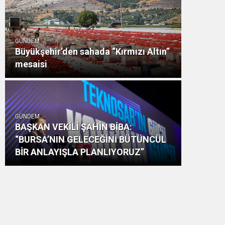
GÜNDEM
Büyükşehir’den sahada “Kırmızı Altın”
mesaisi
GÜNDEM
BAŞKAN VEKİLİ ŞAHİN BİBA:
“BURSA’NIN GELECEĞİNİ BÜTÜNCÜL
BİR ANLAYIŞLA PLANLIYORUZ”