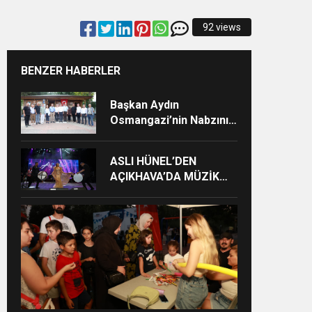
92 views
BENZER HABERLER
Başkan Aydın
Z”
Osmangazi’nin Nabzını
Sahada Tuttu
ASLI HÜNEL’DEN
AÇIKHAVA’DA MÜZİK
ZİYAFETİ