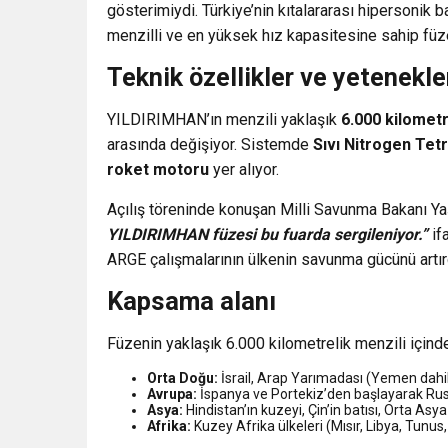
gösterimiydi. Türkiye’nin kıtalararası hipersonik 
menzilli ve en yüksek hız kapasitesine sahip füzes
Teknik özellikler ve yetenekle
YILDIRIMHAN’ın menzili yaklaşık
6.000 kilomet
arasında değişiyor. Sistemde
Sıvı Nitrogen Tet
roket motoru
yer alıyor.
Açılış töreninde konuşan Milli Savunma Bakanı Ya
YILDIRIMHAN füzesi bu fuarda sergileniyor.”
if
ARGE çalışmalarının ülkenin savunma gücünü artırdı
Kapsama alanı
Füzenin yaklaşık 6.000 kilometrelik menzili içind
Orta Doğu:
İsrail, Arap Yarımadası (Yemen dahil),
Avrupa:
İspanya ve Portekiz’den başlayarak Rusy
Asya:
Hindistan’ın kuzeyi, Çin’in batısı, Orta Asy
Afrika:
Kuzey Afrika ülkeleri (Mısır, Libya, Tunus, 