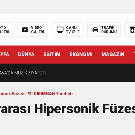
OTO
VIDEO
CANLI
TRAFİK
ALERI
GALERI
TV İZLE
DURUMU
DE ÇOCUKLAR DA ŞEN ŞAKRAK
AYFA
DÜNYA
EĞİTİM
EKONOMİ
MAGAZİN
i’nin Nabzını Sahada Tuttu
AVA’DA MÜZİK ZİYAFETİ
andaşları Eğlendirmeye Devam Ediyor
rsonik Füzesi: YILDIRIMHAN Tanıtıldı
ararası Hipersonik Füz
nlara Destek
zını kortlarda şampiyonluğa hazırlıyor