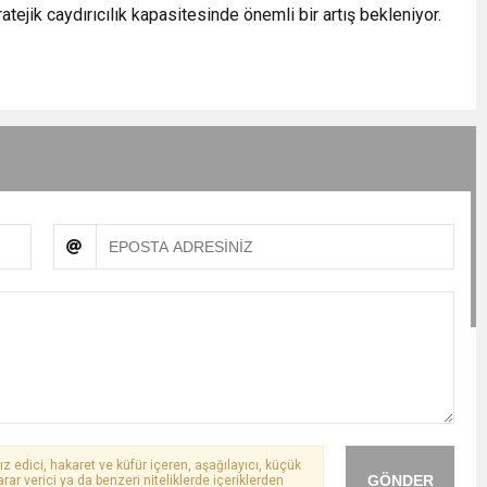
ratejik caydırıcılık kapasitesinde önemli bir artış bekleniyor.
ız edici, hakaret ve küfür içeren, aşağılayıcı, küçük
GÖNDER
arar verici ya da benzeri niteliklerde içeriklerden