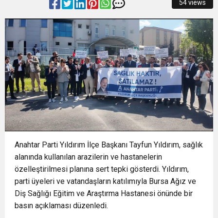
54 views
14:28
Büyükşehir’den sahada “Kırmızı Altın” mesaisi
14:24
BAŞKAN VEKİLİ ŞAHİN BİBA: “BURSA’NIN
14:21
BÜYÜKŞEHİR’DEN AFETLERE HAZIR İKİ YENİ
GELECEĞİNİ BÜTÜNCÜL BİR ANLAYIŞLA
16:33
İLKLERİN FESTİVALİNDE ÇOCUKLAR DA ŞEN
MOBİL ARAÇ
PLANLIYORUZ”
18:55
Başkan Aydın Osmangazi’nin Nabzını Sahada
ŞAKRAK
Anahtar Parti Yıldırım İlçe Başkanı Tayfun Yıldırım, sağlık
alanında kullanılan arazilerin ve hastanelerin
Tuttu
özelleştirilmesi planına sert tepki gösterdi. Yıldırım,
parti üyeleri ve vatandaşların katılımıyla Bursa Ağız ve
Diş Sağlığı Eğitim ve Araştırma Hastanesi önünde bir
basın açıklaması düzenledi.