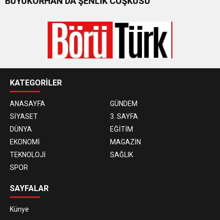
BÜYÜKORHAN’DA ŞENLİK COŞKUSU
KATEGORİLER
ANASAYFA
GÜNDEM
SİYASET
3. SAYFA
DÜNYA
EĞİTİM
EKONOMİ
MAGAZİN
TEKNOLOJİ
SAĞLIK
SPOR
SAYFALAR
Künye