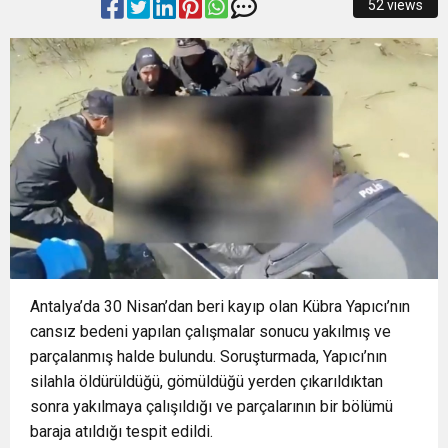
52 views
13:13
Osmangazi’de Yeşil Alanlar Titizlikle
12:19
BÜYÜKORHAN’DA ŞENLİK COŞKUSU
Korunuyor
12:17
“İzmir’de zeybek bilmeyen kalmasın” çağrısı
0:37
SATRANÇTA BURSA BÜYÜKŞEHİR FARKI
500 kişilik topluluğa dönüştü
Antalya’da 30 Nisan’dan beri kayıp olan Kübra Yapıcı’nın
cansız bedeni yapılan çalışmalar sonucu yakılmış ve
parçalanmış halde bulundu. Soruşturmada, Yapıcı’nın
silahla öldürüldüğü, gömüldüğü yerden çıkarıldıktan
sonra yakılmaya çalışıldığı ve parçalarının bir bölümü
baraja atıldığı tespit edildi.