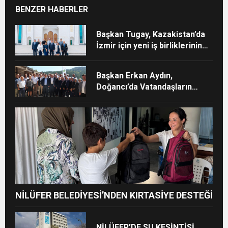
BENZER HABERLER
Başkan Tugay, Kazakistan’da
İzmir için yeni iş birliklerinin
kapısını araladı
Başkan Erkan Aydın,
Doğancı’da Vatandaşların
Taleplerini Yerinde Dinledi
NİLÜFER BELEDİYESİ’NDEN KIRTASİYE DESTEĞİ
NİLÜFER’DE SU KESİNTİSİ