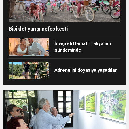
Bisiklet yarışı nefes kesti
İsviçreli Damat Trakya’nın
gündeminde
Adrenalini doyasıya yaşadılar