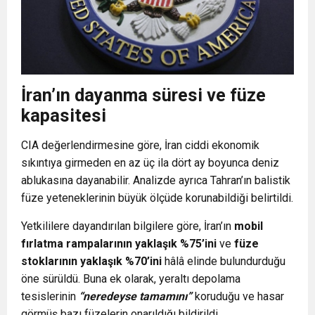
İran’ın dayanma süresi ve füze
kapasitesi
CIA değerlendirmesine göre, İran
ciddi ekonomik
sıkıntıya girmeden
en az üç ila dört ay boyunca deniz
ablukasına dayanabilir. Analizde ayrıca Tahran’ın balistik
füze yeteneklerinin büyük ölçüde korunabildiği belirtildi.
Yetkililere dayandırılan bilgilere göre, İran’ın
mobil
fırlatma rampalarının yaklaşık %75’ini
ve
füze
stoklarının yaklaşık %70’ini
hâlâ elinde bulundurduğu
öne sürüldü. Buna ek olarak, yeraltı depolama
tesislerinin
“neredeyse tamamını”
koruduğu ve hasar
görmüş bazı füzelerin onarıldığı bildirildi.