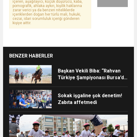
içeren, aşağılayıcı, küçük düşürücü, kaba,
pornografik, ahlaka aykırı, kişilik haklarına
zarar verici ya da benzeri niteliklerde
içeriklerden doğan her türlü mali, hukuki,
cezai, idari sorumluluk içeriği gönderen
kişiye aittir.
BENZER HABERLER
Başkan Vekili Biba: “Rahvan
Türkiye Şampiyonası Bursa’da
yapılmalı”
Sokak işgaline şok denetim!
Zabıta affetmedi