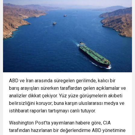
23:18
AÇIKHAVA’DA ‘CİMRİ’YE ALKIŞ YAĞMURU
ARTIRIYOR
13:13
Osmangazi’de Yeşil Alanlar Titizlikle
12:19
BÜYÜKORHAN’DA ŞENLİK COŞKUSU
Korunuyor
12:17
“İzmir’de zeybek bilmeyen kalmasın” çağrısı
0:37
SATRANÇTA BURSA BÜYÜKŞEHİR FARKI
500 kişilik topluluğa dönüştü
ABD ve İran arasında süregelen gerilimde, kalıcı bir
barış arayışları sürerken taraflardan gelen açıklamalar ve
analizler dikkat çekiyor. Yüz yüze görüşmelerin akıbeti
belirsizliğini koruyor; buna karşın uluslararası medya ve
istihbarat raporları tartışmayı canlı tutuyor.
Washington Post’ta yayımlanan habere göre, CIA
tarafından hazırlanan bir değerlendirme ABD yönetimine