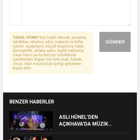
YASAL UYARI!
Suç teşkil edecek, yasadışı,
GÖNDER
tehditkar, rahatsız edici, hakaret ve küfür
içeren, aşağılayıcı, küçük düşürücü, kaba,
pornografik, ahlaka aykırı, kişilik haklarına
zarar verici ya da benzeri niteliklerde
içeriklerden doğan her türlü mali, hukuki,
cezai, idari sorumluluk içeriği gönderen
kişiye aittir.
BENZER HABERLER
ASLI HÜNEL’DEN
AÇIKHAVA’DA MÜZİK
ZİYAFETİ