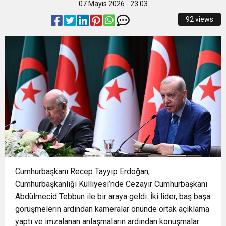
07 Mayıs 2026 - 23:03
14:24
BAŞKAN VEKİLİ ŞAHİN BİBA: “BURSA’NIN
92 views
14:21
BÜYÜKŞEHİR’DEN AFETLERE HAZIR İKİ YENİ
GELECEĞİNİ BÜTÜNCÜL BİR ANLAYIŞLA
16:33
İLKLERİN FESTİVALİNDE ÇOCUKLAR DA ŞEN
MOBİL ARAÇ
PLANLIYORUZ”
16:29
Nilüfer’de kaldırımlar temizlendi
ŞAKRAK
14:43
ASLI HÜNEL’DEN AÇIKHAVA’DA MÜZİK
ZİYAFETİ
Cumhurbaşkanı Recep Tayyip Erdoğan,
Cumhurbaşkanlığı Külliyesi’nde Cezayir Cumhurbaşkanı
Abdülmecid Tebbun ile bir araya geldi. İki lider, baş başa
görüşmelerin ardından kameralar önünde ortak açıklama
yaptı ve imzalanan anlaşmaların ardından konuşmalar