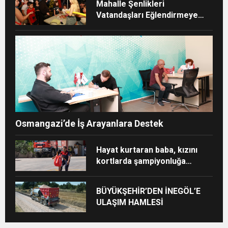
Mahalle Şenlikleri
Vatandaşları Eğlendirmeye
Devam Ediyor
Osmangazi’de İş Arayanlara Destek
Hayat kurtaran baba, kızını
kortlarda şampiyonluğa
hazırlıyor
BÜYÜKŞEHİR’DEN İNEGÖL’E
ULAŞIM HAMLESİ