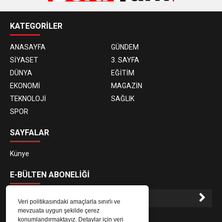
KATEGORİLER
ANASAYFA
GÜNDEM
SİYASET
3. SAYFA
DÜNYA
EĞİTİM
EKONOMİ
MAGAZİN
TEKNOLOJİ
SAĞLIK
SPOR
SAYFALAR
Künye
E-BÜLTEN ABONELİĞİ
Veri politikasındaki amaçlarla sınırlı ve
mevzuata uygun şekilde çerez
E-Bülten aboneliği ile haberlere daha hızlı erişin.
konumlandırmaktayız. Detaylar için veri