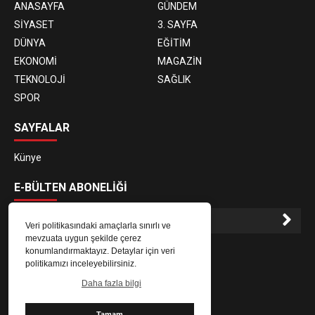
ANASAYFA
GÜNDEM
SİYASET
3. SAYFA
DÜNYA
EĞİTİM
EKONOMİ
MAGAZİN
TEKNOLOJİ
SAĞLIK
SPOR
SAYFALAR
Künye
E-BÜLTEN ABONELİĞİ
Veri politikasındaki amaçlarla sınırlı ve
mevzuata uygun şekilde çerez
E-Bülten aboneliği ile haberlere daha hızlı erişin.
konumlandırmaktayız. Detaylar için veri
politikamızı inceleyebilirsiniz.
Daha fazla bilgi
Tamam