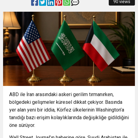
90 views
13:13
Osmangazi’de Yeşil Alanlar Titizlikle
12:19
BÜYÜKORHAN’DA ŞENLİK COŞKUSU
Korunuyor
12:17
“İzmir’de zeybek bilmeyen kalmasın” çağrısı
0:37
SATRANÇTA BURSA BÜYÜKŞEHİR FARKI
500 kişilik topluluğa dönüştü
ABD ile İran arasındaki askeri gerilim tırmanırken,
bölgedeki gelişmeler küresel dikkat çekiyor. Basında
yer alan yeni bir iddia, Körfez ülkelerinin Washington’a
tanıdığı bazı erişim kolaylıklarında değişikliğe gidildiğini
öne sürüyor.
Wall Street Journal’ın haberine göre, Suudi Arabistan ile