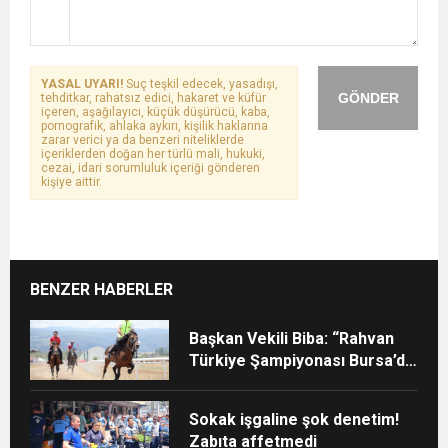
YASAL UYARI!
Suç teşkil edecek, yasadışı,
GÖNDER
tehditkar, rahatsız edici, hakaret ve küfür
içeren, aşağılayıcı, küçük düşürücü, kaba,
pornografik, ahlaka aykırı, kişilik haklarına
zarar verici ya da benzeri niteliklerde
içeriklerden doğan her türlü mali, hukuki,
cezai, idari sorumluluk içeriği gönderen
kişiye aittir.
BENZER HABERLER
Başkan Vekili Biba: “Rahvan
Türkiye Şampiyonası Bursa’da
yapılmalı”
Sokak işgaline şok denetim!
Zabıta affetmedi