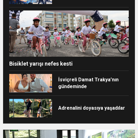
Bisiklet yarışı nefes kesti
İsviçreli Damat Trakya’nın
gündeminde
Adrenalini doyasıya yaşadılar