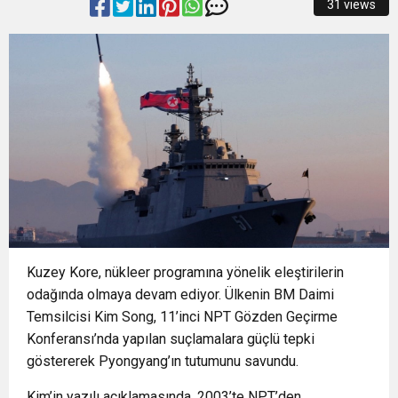
31 views
15:48
İzmir İtfaiyesi’ne 13,5 milyon Euro’luk teknoloji
Müdahale
15:40
İzmir Yurttaş Meclisi 15 ilçeye ulaştı
yatırımı
15:37
Onat Tüneli İzmir trafiğine nefes aldıracak
15:34
Nilüfer’e 7 yeni park kazandırılıyor
18:51
Osmangazi’de Geleceğin Yüzücüleri
Kuzey Kore, nükleer programına yönelik eleştirilerin
Sertifikalarını Aldı
odağında olmaya devam ediyor. Ülkenin BM Daimi
Temsilcisi Kim Song, 11’inci NPT Gözden Geçirme
Konferansı’nda yapılan suçlamalara güçlü tepki
göstererek Pyongyang’ın tutumunu savundu.
Kim’in yazılı açıklamasında, 2003’te NPT’den