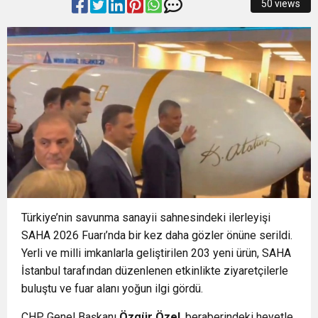
50 views
13:13
Osmangazi’de Yeşil Alanlar Titizlikle
12:19
BÜYÜKORHAN’DA ŞENLİK COŞKUSU
Korunuyor
12:17
“İzmir’de zeybek bilmeyen kalmasın” çağrısı
0:37
SATRANÇTA BURSA BÜYÜKŞEHİR FARKI
500 kişilik topluluğa dönüştü
Türkiye’nin savunma sanayii sahnesindeki ilerleyişi
SAHA 2026 Fuarı’nda bir kez daha gözler önüne serildi.
Yerli ve milli imkanlarla geliştirilen 203 yeni ürün, SAHA
İstanbul tarafından düzenlenen etkinlikte ziyaretçilerle
buluştu ve fuar alanı yoğun ilgi gördü.
CHP Genel Başkanı
Özgür Özel
, beraberindeki heyetle