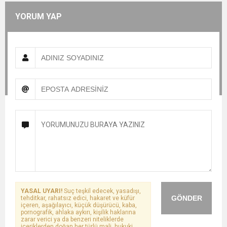
YORUM YAP
YASAL UYARI!
Suç teşkil edecek, yasadışı,
GÖNDER
tehditkar, rahatsız edici, hakaret ve küfür
içeren, aşağılayıcı, küçük düşürücü, kaba,
pornografik, ahlaka aykırı, kişilik haklarına
zarar verici ya da benzeri niteliklerde
içeriklerden doğan her türlü mali, hukuki,