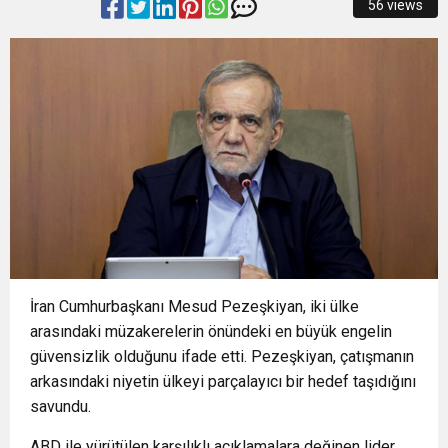
56 views
15:22
Başkan Şadi Özdemir, Esentepeliler’i dinledi
OTOPARKI BU AY HİZMETE AÇILACAK”
15:18
İzmir Büyükşehir Belediyesi’nden Zübeyde
15:13
Osmangazi’de Kaldırımlar İşgalden Temizlendi
Hanım Stadı açıklaması: Süreç emin adımlarla
0:37
SATRANÇTA BURSA BÜYÜKŞEHİR FARKI
ilerliyor
16:33
İLKLERİN FESTİVALİNDE ÇOCUKLAR DA ŞEN
İran Cumhurbaşkanı Mesud Pezeşkiyan, iki ülke
ŞAKRAK
arasındaki müzakerelerin önündeki en büyük engelin
güvensizlik olduğunu ifade etti. Pezeşkiyan, çatışmanın
arkasındaki niyetin ülkeyi parçalayıcı bir hedef taşıdığını
savundu.
ABD ile yürütülen karşılıklı açıklamalara değinen lider,