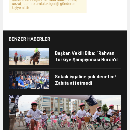
cezai, idari sorumluluk içeriği gönderen
kişiye aittir.
BENZER HABERLER
Başkan Vekili Biba: “Rahvan
Türkiye Şampiyonası Bursa’da
yapılmalı”
Sokak işgaline şok denetim!
Zabıta affetmedi