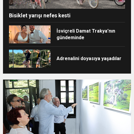
Bisiklet yarışı nefes kesti
İsviçreli Damat Trakya’nın
gündeminde
Adrenalini doyasıya yaşadılar