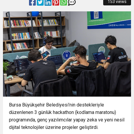
153 views
14:24
BAŞKAN VEKİLİ ŞAHİN BİBA: “BURSA’NIN
14:21
BÜYÜKŞEHİR’DEN AFETLERE HAZIR İKİ YENİ
GELECEĞİNİ BÜTÜNCÜL BİR ANLAYIŞLA
16:33
İLKLERİN FESTİVALİNDE ÇOCUKLAR DA ŞEN
MOBİL ARAÇ
PLANLIYORUZ”
16:29
Nilüfer’de kaldırımlar temizlendi
ŞAKRAK
14:43
ASLI HÜNEL’DEN AÇIKHAVA’DA MÜZİK
ZİYAFETİ
Bursa Büyükşehir Belediyesi’nin destekleriyle
düzenlenen 3 günlük hackathon (kodlama maratonu)
programında, genç yazılımcılar yapay zeka ve yeni nesil
dijital teknolojiler üzerine projeler geliştirdi.