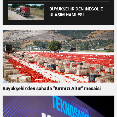
BÜYÜKŞEHİR’DEN İNEGÖL’E
ULAŞIM HAMLESİ
Büyükşehir’den sahada “Kırmızı Altın” mesaisi