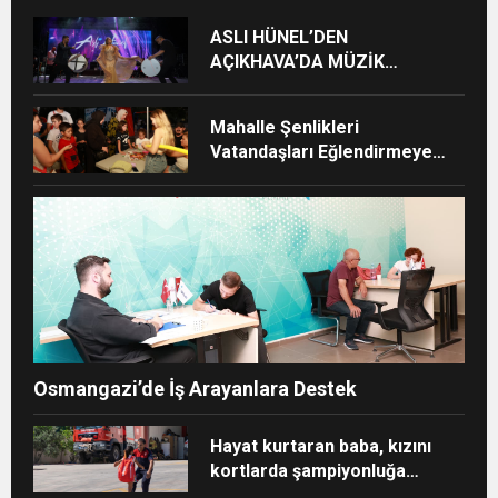
ASLI HÜNEL’DEN
AÇIKHAVA’DA MÜZİK
ZİYAFETİ
Mahalle Şenlikleri
Vatandaşları Eğlendirmeye
Devam Ediyor
Osmangazi’de İş Arayanlara Destek
Hayat kurtaran baba, kızını
kortlarda şampiyonluğa
hazırlıyor