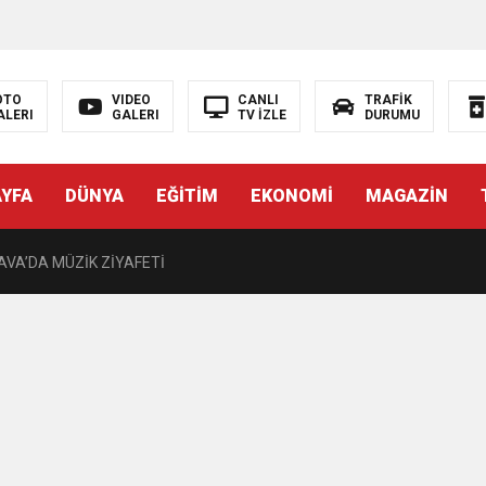
OTO
VIDEO
CANLI
TRAFİK
ALERI
GALERI
TV İZLE
DURUMU
DE ÇOCUKLAR DA ŞEN ŞAKRAK
AYFA
DÜNYA
EĞİTİM
EKONOMİ
MAGAZİN
i’nin Nabzını Sahada Tuttu
AVA’DA MÜZİK ZİYAFETİ
andaşları Eğlendirmeye Devam Ediyor
nlara Destek
zını kortlarda şampiyonluğa hazırlıyor