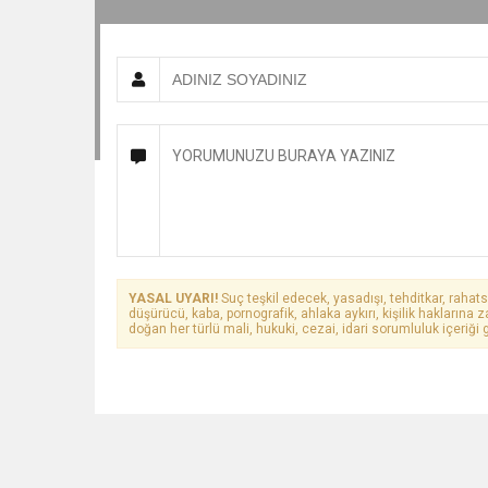
YASAL UYARI!
Suç teşkil edecek, yasadışı, tehditkar, rahats
düşürücü, kaba, pornografik, ahlaka aykırı, kişilik haklarına z
doğan her türlü mali, hukuki, cezai, idari sorumluluk içeriği g