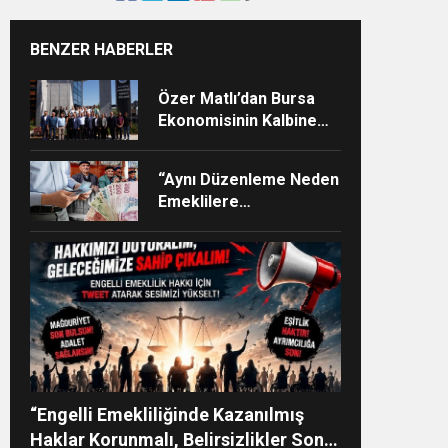
BENZER HABERLER
Özer Matlı’dan Bursa
Ekonomisinin Kalbine
Çıkarma
Z”
“Aynı Düzenleme Neden
Emeklilere
Uygulanmadı?”
“Engelli Emekliliğinde Kazanılmış
Haklar Korunmalı, Belirsizlikler Son