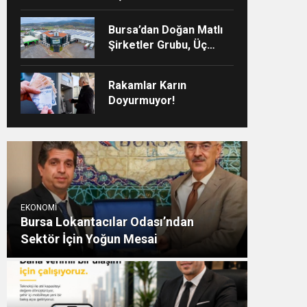
Bulmalı”
Bursa’dan Doğan Matlı
Şirketler Grubu, Üç
Şirketiyle Türkiye’nin
Sanayi Devleri Arasında
Rakamlar Karın
Yerini Aldı
Doyurmuyor!
EKONOMİ
Bursa Lokantacılar Odası’ndan
Sektör İçin Yoğun Mesai