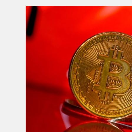
14:32
BÜYÜKŞEHİR’DEN İNEG
14:28
Büyükşehir’den sahada “
14:24
BAŞKAN VEKİLİ ŞAHİN 
14:21
BÜYÜKŞEHİR’DEN AFETL
16:33
İLKLERİN FESTİVALİN
18:55
Başkan Aydın Osmangaz