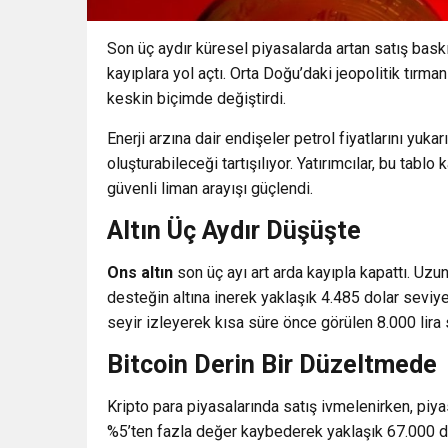
Son üç aydır küresel piyasalarda artan satış bask
kayıplara yol açtı. Orta Doğu’daki jeopolitik tırman
keskin biçimde değiştirdi.
Enerji arzına dair endişeler petrol fiyatlarını yuk
oluşturabileceği tartışılıyor. Yatırımcılar, bu tabl
güvenli liman arayışı güçlendi.
Altın Üç Aydır Düşüşte
Ons altın
son üç ayı art arda kayıpla kapattı. Uzu
desteğin altına inerek yaklaşık
4.485 dolar
seviye
seyir izleyerek kısa süre önce görülen 8.000 lira 
Bitcoin Derin Bir Düzeltmede
Kripto para piyasalarında satış ivmelenirken, piy
%5’ten fazla değer kaybederek yaklaşık
67.000 d