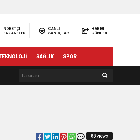
NÖBETÇİ
CANLI
HABER
ECZANELER
SONUÇLAR
GÖNDER
TEKNOLOJİ
SAĞLIK
SPOR
88 views