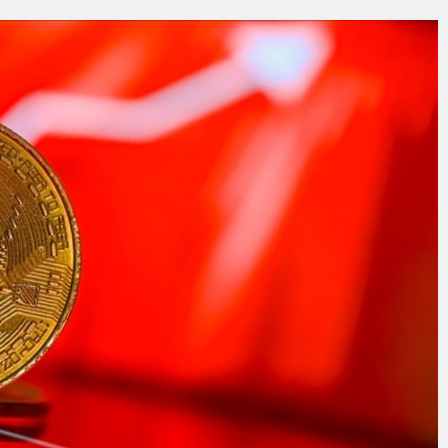
ÖL’E ULAŞIM HAMLESİ
Kırmızı Altın” mesaisi
BİBA: “BURSA’NIN GELECEĞİNİ BÜTÜNCÜL BİR ANLAYIŞLA PLANLIYORU
ERE HAZIR İKİ YENİ MOBİL ARAÇ
DE ÇOCUKLAR DA ŞEN ŞAKRAK
i’nin Nabzını Sahada Tuttu