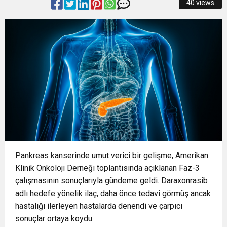
40 views
15:22
Başkan Şadi Özdemir, Esentepeliler’i dinledi
OTOPARKI BU AY HİZMETE AÇILACAK”
15:18
İzmir Büyükşehir Belediyesi’nden Zübeyde
15:13
Osmangazi’de Kaldırımlar İşgalden Temizlendi
Hanım Stadı açıklaması: Süreç emin adımlarla
0:37
SATRANÇTA BURSA BÜYÜKŞEHİR FARKI
ilerliyor
16:33
İLKLERİN FESTİVALİNDE ÇOCUKLAR DA ŞEN
Pankreas kanserinde umut verici bir gelişme, Amerikan
ŞAKRAK
Klinik Onkoloji Derneği toplantısında açıklanan Faz-3
çalışmasının sonuçlarıyla gündeme geldi. Daraxonrasib
adlı hedefe yönelik ilaç, daha önce tedavi görmüş ancak
hastalığı ilerleyen hastalarda denendi ve çarpıcı
sonuçlar ortaya koydu.