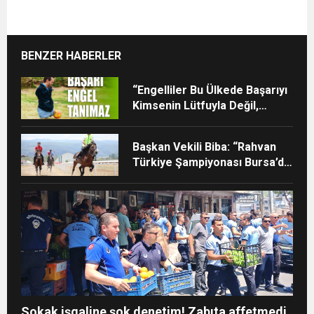
BENZER HABERLER
“Engelliler Bu Ülkede Başarıyı
Kimsenin Lütfuyla Değil,
İğneyle Kuyu Kazarak
Kazanıyor”
Başkan Vekili Biba: “Rahvan
Türkiye Şampiyonası Bursa’da
yapılmalı”
Sokak işgaline şok denetim! Zabıta affetmedi