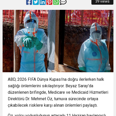
39 views
14:28
Büyükşehir’den sahada “Kırmızı Altın” mesaisi
14:24
BAŞKAN VEKİLİ ŞAHİN BİBA: “BURSA’NIN
14:21
BÜYÜKŞEHİR’DEN AFETLERE HAZIR İKİ YENİ
GELECEĞİNİ BÜTÜNCÜL BİR ANLAYIŞLA
16:33
İLKLERİN FESTİVALİNDE ÇOCUKLAR DA ŞEN
MOBİL ARAÇ
PLANLIYORUZ”
18:55
Başkan Aydın Osmangazi’nin Nabzını Sahada
ŞAKRAK
ABD, 2026 FIFA Dünya Kupası’na doğru ilerlerken halk
Tuttu
sağlığı önlemlerini sıkılaştırıyor. Beyaz Saray’da
düzenlenen brifingde, Medicare ve Medicaid Hizmetleri
Direktörü Dr. Mehmet Öz, turnuva sürecinde ortaya
çıkabilecek risklere karşı alınan önlemleri paylaştı.
Öz, yolcu yoğunluğunun artacağı 11 Haziran başlangıçlı