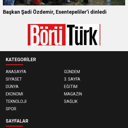
Başkan Şadi Özdemir, Esentepeliler’i dinledi
KATEGORİLER
ANASAYFA
GÜNDEM
SİYASET
3. SAYFA
DÜNYA
EĞİTİM
EKONOMİ
MAGAZİN
TEKNOLOJİ
SAĞLIK
SPOR
SAYFALAR