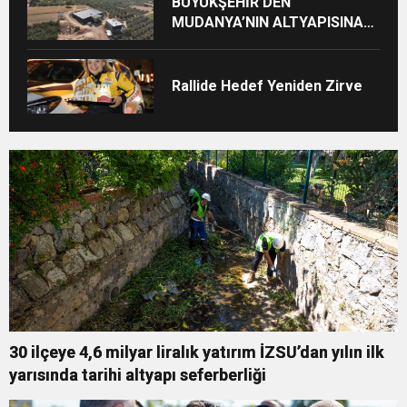
BÜYÜKŞEHİR’DEN
MUDANYA’NIN ALTYAPISINA
GÜÇLÜ YATIRIM
Rallide Hedef Yeniden Zirve
30 ilçeye 4,6 milyar liralık yatırım İZSU’dan yılın ilk
yarısında tarihi altyapı seferberliği