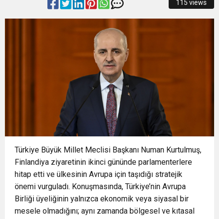
115 views
15:22
Başkan Şadi Özdemir, Esentepeliler’i dinledi
OTOPARKI BU AY HİZMETE AÇILACAK”
15:18
İzmir Büyükşehir Belediyesi’nden Zübeyde
15:13
Osmangazi’de Kaldırımlar İşgalden Temizlendi
Hanım Stadı açıklaması: Süreç emin adımlarla
0:37
SATRANÇTA BURSA BÜYÜKŞEHİR FARKI
ilerliyor
16:33
İLKLERİN FESTİVALİNDE ÇOCUKLAR DA ŞEN
Türkiye Büyük Millet Meclisi Başkanı Numan Kurtulmuş,
ŞAKRAK
Finlandiya ziyaretinin ikinci gününde parlamenterlere
hitap etti ve ülkesinin Avrupa için taşıdığı stratejik
önemi vurguladı. Konuşmasında, Türkiye’nin Avrupa
Birliği üyeliğinin yalnızca ekonomik veya siyasal bir
mesele olmadığını; aynı zamanda bölgesel ve kıtasal