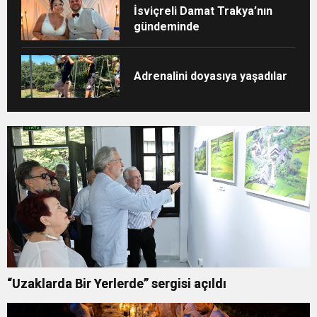
İsviçreli Damat Trakya’nın
gündeminde
Adrenalini doyasıya yaşadılar
“Uzaklarda Bir Yerlerde” sergisi açıldı