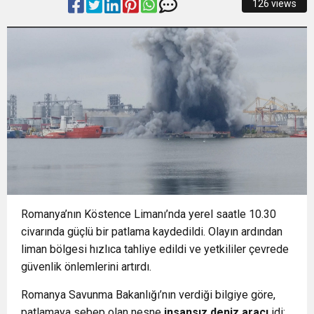
126 views
23:18
AÇIKHAVA’DA ‘CİMRİ’YE ALKIŞ YAĞMURU
ARTIRIYOR
13:13
Osmangazi’de Yeşil Alanlar Titizlikle
12:19
BÜYÜKORHAN’DA ŞENLİK COŞKUSU
Korunuyor
12:17
“İzmir’de zeybek bilmeyen kalmasın” çağrısı
0:37
SATRANÇTA BURSA BÜYÜKŞEHİR FARKI
500 kişilik topluluğa dönüştü
Romanya’nın Köstence Limanı’nda yerel saatle 10.30
civarında güçlü bir patlama kaydedildi. Olayın ardından
liman bölgesi hızlıca tahliye edildi ve yetkililer çevrede
güvenlik önlemlerini artırdı.
Romanya Savunma Bakanlığı’nın verdiği bilgiye göre,
patlamaya sebep olan nesne
insansız deniz aracı
idi;