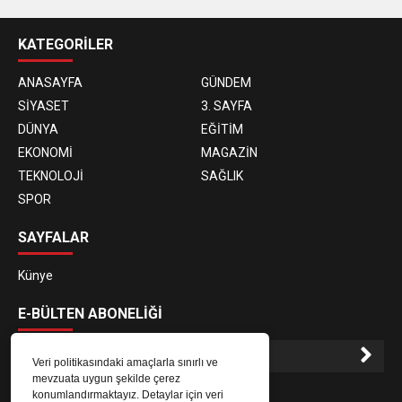
KATEGORİLER
ANASAYFA
GÜNDEM
SİYASET
3. SAYFA
DÜNYA
EĞİTİM
EKONOMİ
MAGAZİN
TEKNOLOJİ
SAĞLIK
SPOR
SAYFALAR
Künye
E-BÜLTEN ABONELİĞİ
Veri politikasındaki amaçlarla sınırlı ve
mevzuata uygun şekilde çerez
E-Bülten aboneliği ile haberlere daha hızlı erişin.
konumlandırmaktayız. Detaylar için veri