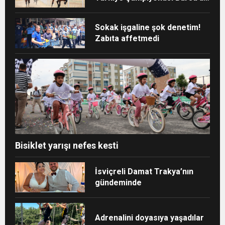
yapılmalı”
Sokak işgaline şok denetim!
Zabıta affetmedi
Bisiklet yarışı nefes kesti
İsviçreli Damat Trakya’nın
gündeminde
Adrenalini doyasıya yaşadılar