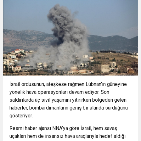
15:40
İzmir Yurttaş Meclisi 15 ilçeye ulaştı
yatırımı
15:37
Onat Tüneli İzmir trafiğine nefes aldıracak
15:34
Nilüfer’e 7 yeni park kazandırılıyor
15:31
Körfez’e nefes aldıran operasyon Manda ve
16:01
MUSTAFA KESER’DEN MÜZİK VE KAHKAHA
Bostanlı temizlendi
İsrail ordusunun, ateşkese rağmen Lübnan’ın güneyine
yönelik hava operasyonları devam ediyor. Son
saldırılarda üç sivil yaşamını yitirirken bölgeden gelen
DOLU GECE
haberler, bombardımanların geniş bir alanda sürdüğünü
gösteriyor.
Resmi haber ajansı NNA’ya göre İsrail, hem savaş
uçakları hem de insansız hava araçlarıyla hedef aldığı