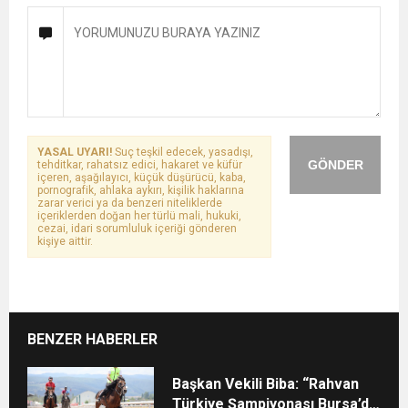
YASAL UYARI!
Suç teşkil edecek, yasadışı,
GÖNDER
tehditkar, rahatsız edici, hakaret ve küfür
içeren, aşağılayıcı, küçük düşürücü, kaba,
pornografik, ahlaka aykırı, kişilik haklarına
zarar verici ya da benzeri niteliklerde
içeriklerden doğan her türlü mali, hukuki,
cezai, idari sorumluluk içeriği gönderen
kişiye aittir.
BENZER HABERLER
Başkan Vekili Biba: “Rahvan
Türkiye Şampiyonası Bursa’da