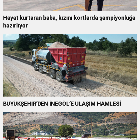
Hayat kurtaran baba, kızını kortlarda şampiyonluğa
hazırlıyor
BÜYÜKŞEHİR’DEN İNEGÖL’E ULAŞIM HAMLESİ