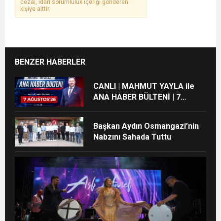
cezai, idari sorumluluk içeriği gönderen
kişiye aittir.
BENZER HABERLER
CANLI | MAHMUT YAYLA ile
ANA HABER BÜLTENİ | 7
AĞUSTOS’26
Başkan Aydın Osmangazi’nin
Nabzını Sahada Tuttu