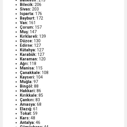
Bilecik:
206
Sivas:
203
Isparta:
176
Bayburt:
172
Van:
161
Çorum:
157
Muş:
147
Kırklareli:
139
Düzce:
130
Edirne:
127
Kütahya:
127
Karabük:
127
Karaman:
120
Ağrı:
118
Manisa:
115
Çanakkale:
108
Kayseri:
104
Muğla:
97
Bingöl:
88
Hakkari:
86
Kırıkkale:
85
Çankırı:
83
Amasya:
68
Elazığ:
61
Tokat:
59
Kars:
48
Antalya:
46
Gümüşhane:
44