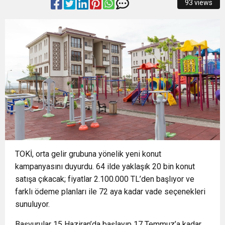
93 views
16:33
İLKLERİN FESTİVALİNDE ÇOCUKLAR DA ŞEN
MOBİL ARAÇ
PLANLIYORUZ”
18:55
Başkan Aydın Osmangazi’nin Nabzını Sahada
ŞAKRAK
Tuttu
TOKİ, orta gelir grubuna yönelik yeni konut
kampanyasını duyurdu. 64 ilde yaklaşık 20 bin konut
satışa çıkacak; fiyatlar 2.100.000 TL’den başlıyor ve
farklı ödeme planları ile 72 aya kadar vade seçenekleri
sunuluyor.
Başvurular 15 Haziran’da başlayıp 17 Temmuz’a kadar