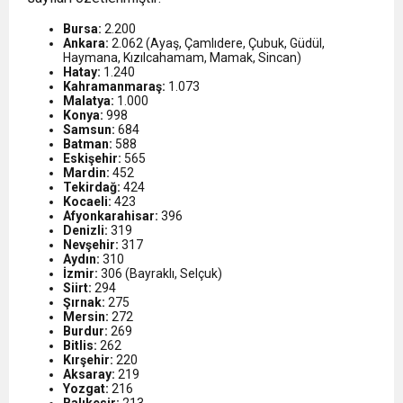
Bursa:
2.200
Ankara:
2.062 (Ayaş, Çamlıdere, Çubuk, Güdül,
Haymana, Kızılcahamam, Mamak, Sincan)
Hatay:
1.240
Kahramanmaraş:
1.073
Malatya:
1.000
Konya:
998
Samsun:
684
Batman:
588
Eskişehir:
565
Mardin:
452
Tekirdağ:
424
Kocaeli:
423
Afyonkarahisar:
396
Denizli:
319
Nevşehir:
317
Aydın:
310
İzmir:
306 (Bayraklı, Selçuk)
Siirt:
294
Şırnak:
275
Mersin:
272
Burdur:
269
Bitlis:
262
Kırşehir:
220
Aksaray:
219
Yozgat:
216
Balıkesir:
213