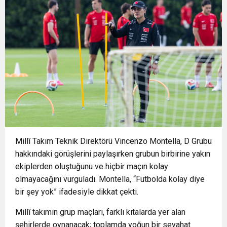
13:35
Çocukların hayallerini Filenin Sultanları
GENİŞLİYOR
13:31
Buca Metrosu’nda dev adım Tünellerin büyük
süslüyor
13:13
Kemeraltı’nın yaşayan mirasına 22 yıldır
bölümü tamamlandı
21:00
Yayına Giriyor!
kesintisiz destek Tarihi çarşının nasırlı elleri
mirasın son bekçileri
Millî Takım Teknik Direktörü Vincenzo Montella, D Grubu
hakkındaki görüşlerini paylaşırken grubun birbirine yakın
ekiplerden oluştuğunu ve hiçbir maçın kolay
olmayacağını vurguladı. Montella, “Futbolda kolay diye
bir şey yok” ifadesiyle dikkat çekti.
Millî takımın grup maçları, farklı kıtalarda yer alan
şehirlerde oynanacak; toplamda yoğun bir seyahat