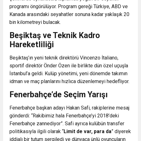
programı öngörülüyor. Program gereği Türkiye, ABD ve
Kanada arasındaki seyahatler sonuna kadar yaklaşık 20
bin kilometreyi bulacak.
Beşiktaş ve Teknik Kadro
Hareketliliği
Beşiktaş’ın yeni teknik direktörü Vincenzo İtaliano,
sportif direktör Önder Özen ile birlikte dün özel uçuşla
İstanbul’a geldi. Kulüp yönetimi, yeni dönemde takımın
idman ve maç planlarını hızlıca düzenlemeyi hedefliyor.
Fenerbahçe’de Seçim Yarışı
Fenerbahçe başkan adayı Hakan Safi, rakiplerine mesaj
gönderdi:
“Rakibimiz hala Fenerbahçe’yi 2018’deki
Fenerbahçe zannediyor”
. Safi ayrıca kulübün transfer
politikasıyla ilgili olarak “
Limit de var, para da
” diyerek
iddialı bir tutum sergiledi ve dünyaca ünlü oyuncuların